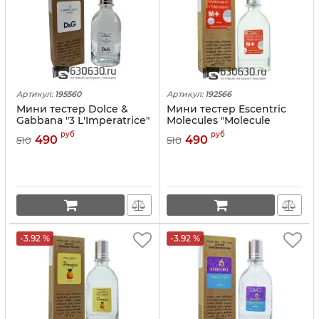
Артикул:
195560
Артикул:
192566
Мини тестер Dolce &
Мини тестер Escentric
Gabbana "3 L'Imperatrice"
Molecules "Molecule
(ОАЭ) 67 ml
01+Mandarin" (ОАЭ) 67 ml
руб
руб
490
490
510
510
-3.92 %
-3.92 %