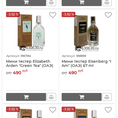
-3.92 %
-3.92 %
Артикул:
196784
Артикул:
198895
Мини тестер Elizabeth
Мини тестер Eisenberg "I
Arden "Green Tea" (ОАЭ)
Am" (ОАЭ) 67 ml
67 ml
руб
руб
490
490
510
510
-3.92 %
-3.92 %