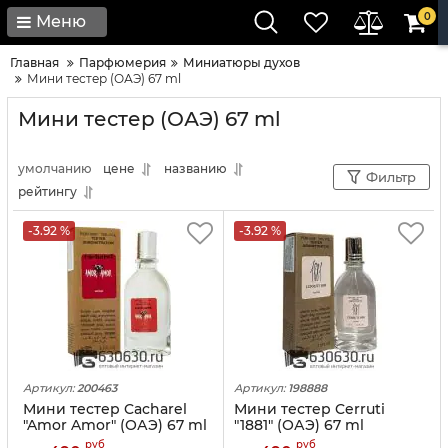
0
Меню
Главная
Парфюмерия
Миниатюры духов
Мини тестер (ОАЭ) 67 ml
Мини тестер (ОАЭ) 67 ml
умолчанию
цене
названию
Фильтр
рейтингу
-3.92 %
-3.92 %
Артикул:
200463
Артикул:
198888
Мини тестер Cacharel
Мини тестер Cerruti
"Amor Amor" (ОАЭ) 67 ml
"1881" (ОАЭ) 67 ml
руб
руб