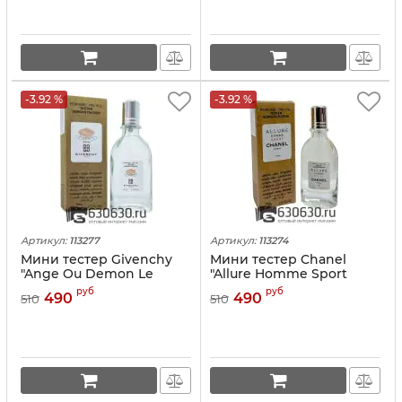
-3.92 %
-3.92 %
Артикул:
113277
Артикул:
113274
Мини тестер Givenchy
Мини тестер Chanel
"Ange Ou Demon Le
"Allure Homme Sport
Secret" (ОАЭ) 67 ml
Man" (ОАЭ) 67 ml
руб
руб
490
490
510
510