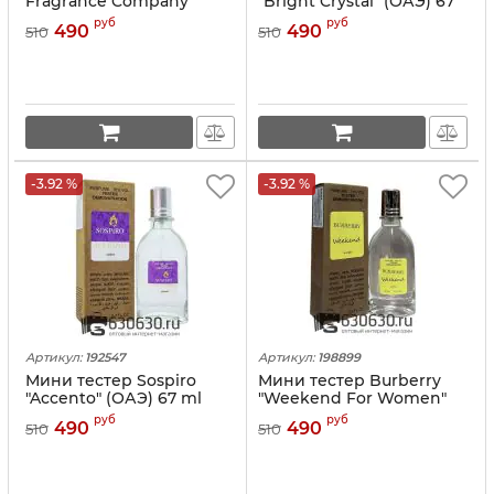
Fragrance Company
"Bright Crystal" (ОАЭ) 67
"Devil's Intrigue" (ОАЭ) 67
ml
руб
руб
490
490
510
510
ml
-3.92 %
-3.92 %
Артикул:
192547
Артикул:
198899
Мини тестер Sospiro
Мини тестер Burberry
"Accento" (ОАЭ) 67 ml
"Weekend For Women"
(ОАЭ) 67 ml
руб
руб
490
490
510
510