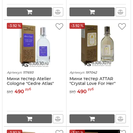
-3.92 %
-3.92 %
Артикул:
117693
Артикул:
197042
Мини тестер Atelier
Мини тестер ATTAR
Cologne "Cedre Atlas"
"Crystal Love For Her"
(ОАЭ) 67 ml
(ОАЭ) 67 ml
руб
руб
490
490
510
510
-3.92 %
-3.92 %