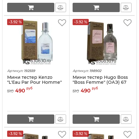
-3.92 %
-3.92 %
Артикул:
192559
Артикул:
198902
Мини тестер Kenzo
Мини тестер Hugo Boss
"L'Eau Par Pour Homme"
"Boss Femme" (ОАЭ) 67
(ОАЭ) 67 ml
ml
руб
руб
490
490
510
510
-3.92 %
-3.92 %