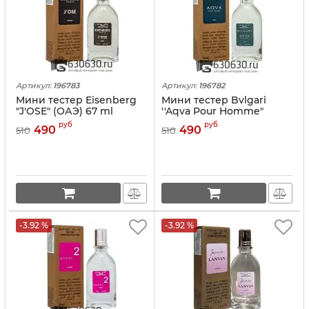
Артикул:
196783
Артикул:
196782
Мини тестер Eisenberg
Мини тестер Bvlgari
"J'OSE" (ОАЭ) 67 ml
''Aqva Pour Homme"
(ОАЭ) 67 ml
руб
руб
490
490
510
510
-3.92 %
-3.92 %