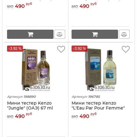
ml
ml
руб
руб
490
490
510
510
-3.92 %
-3.92 %
Артикул:
198890
Артикул:
196785
Мини тестер Kenzo
Мини тестер Kenzo
"Jungle" (ОАЭ) 67 ml
"L'Eau Par Pour Femme"
(ОАЭ) 67 ml
руб
руб
490
490
510
510