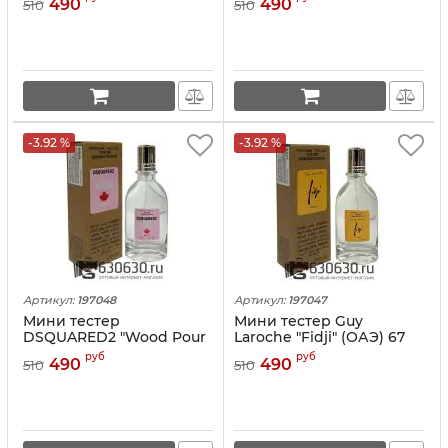
490
490
510
510
-3.92 %
-3.92 %
Артикул:
197048
Артикул:
197047
Мини тестер
Мини тестер Guy
DSQUARED2 "Wood Pour
Laroche "Fidji" (ОАЭ) 67
Femme" (ОАЭ) 67 ml
ml
руб
руб
490
490
510
510