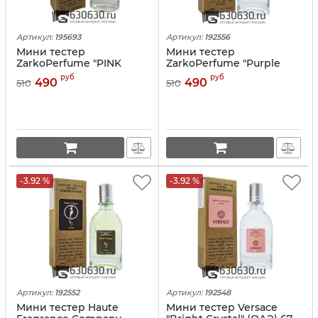
Артикул:
195693
Артикул:
192556
Мини тестер
Мини тестер
ZarkoPerfume "PINK
ZarkoPerfume "Purple
MOLeCULE 090.09" (ОАЭ)
Molecule 070.07" (ОАЭ) 67
руб
руб
490
490
510
510
67 ml
ml
-3.92 %
-3.92 %
Артикул:
192552
Артикул:
192548
Мини тестер Haute
Мини тестер Versace