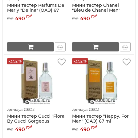
Мини тестер Parfums De
Мини тестер Chanel
Marly "Delina" (ОАЭ) 67
"Bleu de Chanel Man"
ml
(ОАЭ) 67 ml
руб
руб
490
490
510
510
-3.92 %
-3.92 %
Артикул:
113624
Артикул:
113622
Мини тестер Gucci "Flora
Мини тестер "Happy. For
By Gucci Gorgeous
Man" (ОАЭ) 67 ml
Gardenia" (ОАЭ) 67 ml
руб
руб
490
490
510
510