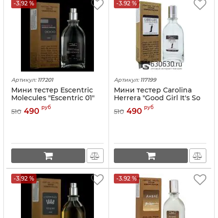
-3.92 %
-3.92 %
Артикул:
117201
Артикул:
117199
Мини тестер Escentric
Мини тестер Carolina
Molecules "Escentric 01"
Herrera "Good Girl It's So
(ОАЭ) 67 ml
Good To Be Bad " (ОАЭ)
руб
руб
490
490
510
510
67 ml
-3.92 %
-3.92 %