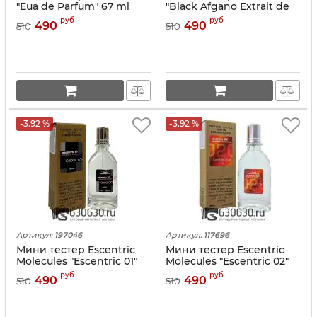
"Eua de Parfum" 67 ml
"Black Afgano Extrait de
Parfum" (ОАЭ) 67 ml
руб
руб
490
490
510
510
-3.92 %
-3.92 %
Артикул:
197046
Артикул:
117696
Мини тестер Escentric
Мини тестер Escentric
Molecules "Escentric 01"
Molecules "Escentric 02"
(ОАЭ) 67 ml
(ОАЭ) 67 ml
руб
руб
490
490
510
510