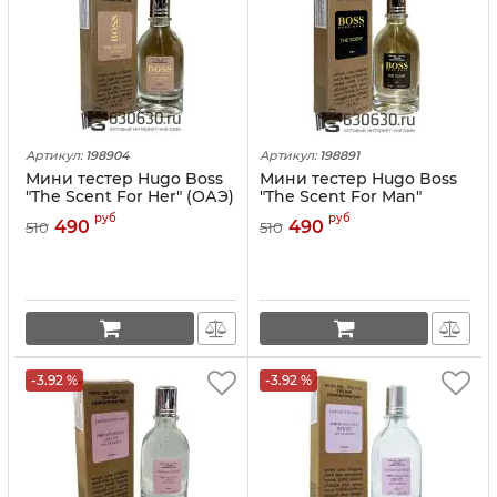
Артикул:
198904
Артикул:
198891
Мини тестер Hugo Boss
Мини тестер Hugo Boss
"The Scent For Her" (ОАЭ)
"The Scent For Man"
67 ml
(ОАЭ) 67 ml
руб
руб
490
490
510
510
-3.92 %
-3.92 %