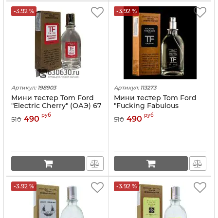
-3.92 %
-3.92 %
Артикул:
198903
Артикул:
113273
Мини тестер Tom Ford
Мини тестер Tom Ford
"Electric Cherry" (ОАЭ) 67
"Fucking Fabulous
ml
Unisex" (ОАЭ) 67 ml
руб
руб
490
490
510
510
-3.92 %
-3.92 %