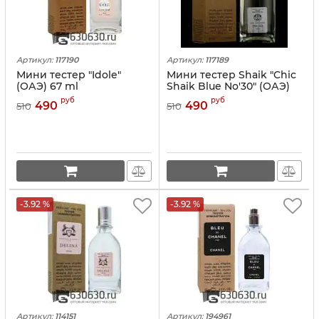
Артикул:
117190
Артикул:
117189
Мини тестер "Idole"
Мини тестер Shaik "Chic
(ОАЭ) 67 ml
Shaik Blue No'30" (ОАЭ)
67 ml
руб
руб
490
490
510
510
-3.92 %
-3.92 %
Артикул:
114151
Артикул:
194961