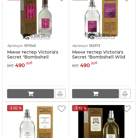
Артикул:
197045
Артикул:
192373
Мини тестер Victoria's
Мини тестер Victoria's
Secret "Bombshell
Secret "Bombshell Wild
Paradise" (ОАЭ) 67 ml
Flower" (ОАЭ) 67 ml
руб
руб
490
490
510
510
-3.92 %
-3.92 %