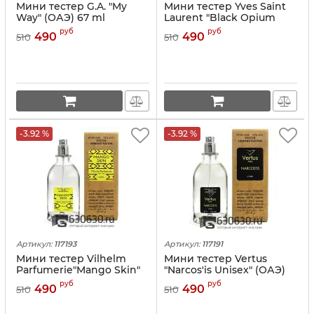
Мини тестер G.A. "My
Мини тестер Yves Saint
Way" (ОАЭ) 67 ml
Laurent "Black Opium
Intense" (ОАЭ) 67 ml
руб
руб
490
490
510
510
-3.92 %
-3.92 %
Артикул:
117193
Артикул:
117191
Мини тестер Vilhelm
Мини тестер Vertus
Parfumerie"Mango Skin"
"Narcos'is Unisex" (ОАЭ)
(ОАЭ) 67 ml
67 ml
руб
руб
490
490
510
510