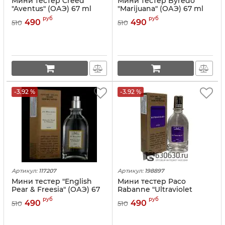
Мини тестер Creed
Мини тестер Byredo
"Aventus" (ОАЭ) 67 ml
"Marijuana" (ОАЭ) 67 ml
руб
руб
490
490
510
510
-3.92 %
-3.92 %
Артикул:
117207
Артикул:
198897
Мини тестер "English
Мини тестер Paco
Pear & Freesia" (ОАЭ) 67
Rabanne "Ultraviolet
ml
Woman" (ОАЭ) 67 ml
руб
руб
490
490
510
510