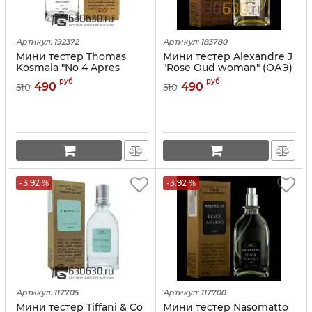
Артикул:
192372
Артикул:
183780
Мини тестер Thomas
Мини тестер Alexandre J
Kosmala "No 4 Apres
"Rose Oud woman" (ОАЭ)
L'Amour" (ОАЭ) 67 ml
67 ml
руб
руб
490
490
510
510
-3.92 %
-3.92 %
Артикул:
117705
Артикул:
117700
Мини тестер Tiffani & Co
Мини тестер Nasomatto