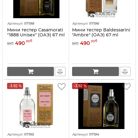
Артикул:
117198
Артикул:
117196
Мини тестер Casamorati
Мини тестер Baldessarini
"1888 Unisex" (ОАЭ) 67 ml
"Ambre" (ОАЭ) 67 ml
руб
руб
490
490
510
510
-3.92 %
-3.92 %
Артикул:
117195
Артикул:
117194