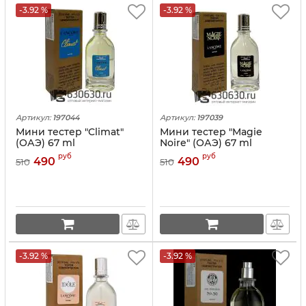
-3.92 %
-3.92 %
Артикул:
197044
Артикул:
197039
Мини тестер "Climat"
Мини тестер "Magie
(ОАЭ) 67 ml
Noire" (ОАЭ) 67 ml
руб
руб
490
490
510
510
-3.92 %
-3.92 %