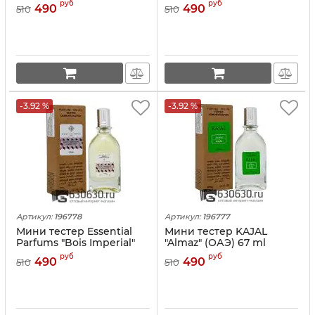
ml
руб
руб
490
490
510
510
-3.92 %
-3.92 %
Артикул:
196778
Артикул:
196777
Мини тестер Essential
Мини тестер KAJAL
Parfums "Bois Imperial"
"Almaz" (ОАЭ) 67 ml
(ОАЭ) 67 ml
руб
руб
490
490
510
510