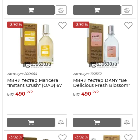
-3.92 %
-3.92 %
Артикул:
200464
Артикул:
192562
Мини тестер Mancera
Мини тестер DKNY "Be
"Instant Crush" (ОАЭ) 67
Delicious Fresh Blossom"
ml
(ОАЭ) 67 ml
руб
руб
490
490
510
510
-3.92 %
-3.92 %