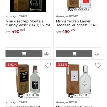
Артикул:
117669
Артикул:
117667
Мини тестер Montale
Мини тестер Lanvin
"Candy Rose" (ОАЭ) 67 ml
"Modern Princess" (ОАЭ)
67 ml
руб
руб
490
490
510
510
-3.92 %
-3.92 %
Артикул:
117665
Артикул:
117657