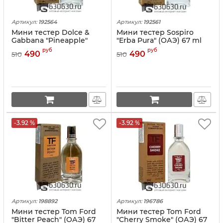
Артикул:
192564
Артикул:
192561
Мини тестер Dolce &
Мини тестер Sospiro
Gabbana "Pineapple"
"Erba Pura" (ОАЭ) 67 ml
(ОАЭ) 67 ml
руб
руб
490
490
510
510
-3.92 %
-3.92 %
Артикул:
198892
Артикул:
196786
Мини тестер Tom Ford
Мини тестер Tom Ford
"Bitter Peach" (ОАЭ) 67
"Cherry Smoke" (ОАЭ) 67