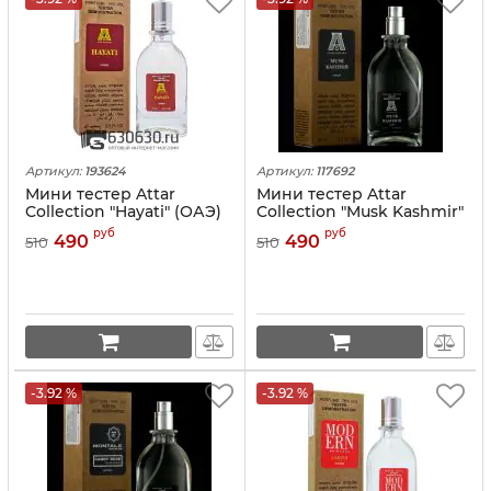
Артикул:
193624
Артикул:
117692
Мини тестер Attar
Мини тестер Attar
Collection "Hayati" (ОАЭ)
Collection "Musk Kashmir"
67 ml
(ОАЭ) 67 ml
руб
руб
490
490
510
510
-3.92 %
-3.92 %