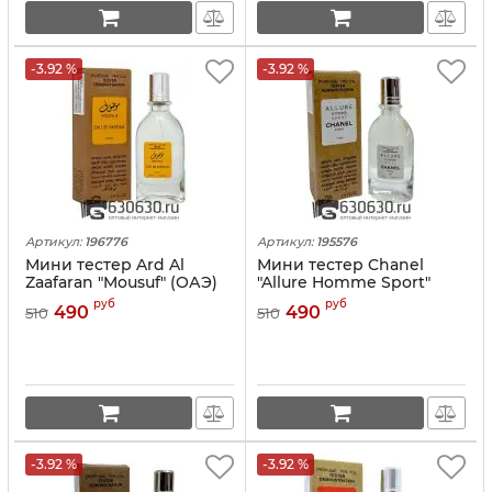
-3.92 %
-3.92 %
Артикул:
196776
Артикул:
195576
Мини тестер Ard Al
Мини тестер Chanel
Zaafaran "Mousuf" (ОАЭ)
"Allure Homme Sport"
67 ml
(ОАЭ) 67 ml
руб
руб
490
490
510
510
-3.92 %
-3.92 %