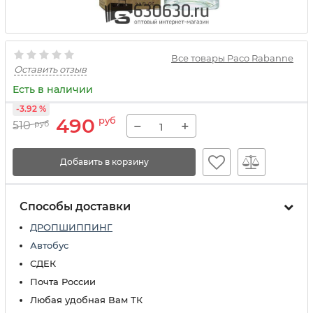
Все товары Paco Rabanne
Оставить отзыв
Есть в наличии
-3.92 %
490
руб
−
+
510
руб
Добавить в корзину
Способы доставки
ДРОПШИППИНГ
Автобус
СДЕК
Почта России
Любая удобная Вам ТК