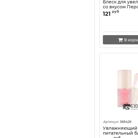
Блеск для уве
со вкусом Перс
"Lip Plump Sup
руб
121
В корз
Артикул:
188426
Увлажняющий
питательный б
руб