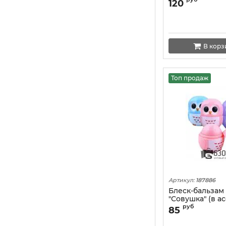
Jelly Lip Oil (
120
1шт.
В корз
Топ продаж
Артикул:
187886
Блеск-бальзам 
"Совушка" (в а
1шт.
руб
85