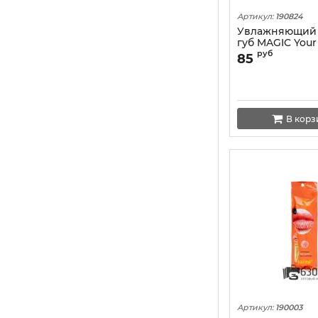
Артикул:
190824
Увлажняющий 
губ MAGIC Your 
Water" 1шт. (в
руб
85
В корз
Артикул:
190003