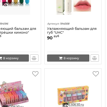
194196
Артикул:
194008
яющий бальзам для
Увлажняющий бальзам для
атрёшки кимоно"
губ "UHC"
т.
б
руб
90
В корзину
В корзину