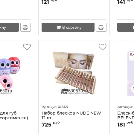
в ассортименте)
"Rose L
121
141
ину
В корзину
Артикул:
187321
Артикул:
для губ
Набор блесков NUDE NEW
Блеск-
ссортименте)
12шт
BELEND
Moistur
руб
руб
725
181