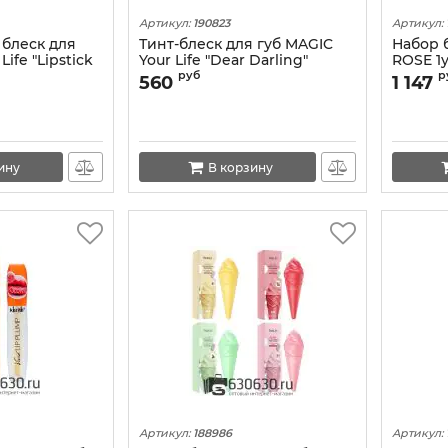
Артикул:
190823
Артикул:
блеск для
Тинт-блеск для губ MAGIC
Набор 
Life "Lipstick
Your Life "Dear Darling"
ROSE 1у
 ассортименте)
1уп.x12шт.
руб
р
560
1 147
ину
В корзину
Артикул:
188986
Артикул: