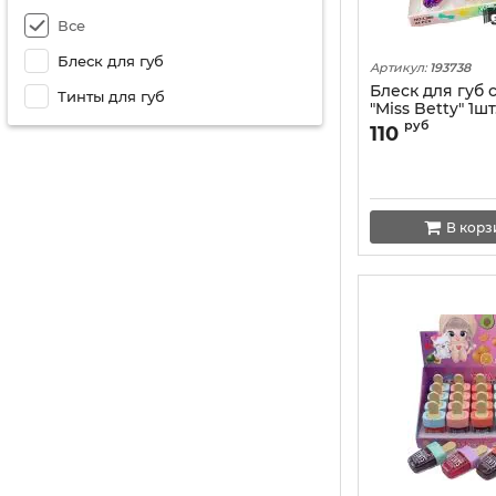
Все
Блеск для губ
Артикул:
193738
Блеск для губ
Тинты для губ
"Miss Betty" 1шт
руб
110
В корз