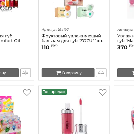
Артикул:
194197
Артикул:
ля губ
Фруктовый увлажняющий
Увлажн
mfort Oil
бальзам для губ "ZOZU" 1шт.
губ "М
.* 7 ml
(аромат в ассортименте)
1уп.*24ш
руб
ру
110
370
ину
В корзину
Топ продаж