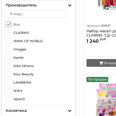
Производитель
Все
Артикул:
201907
Набор масел д
CLARINS
CLARINS "Lip Co
Collection" 3 шт
руб
1 240
IMAN OF NOBLE
Images
Karite
В корз
Kiko Milano
Kiss Beauty
Топ продаж
LANBENA
NWX
Sparcli
Косметика