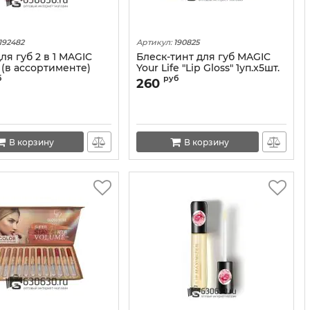
192482
Артикул:
190825
ля губ 2 в 1 MAGIC
Блеск-тинт для губ MAGIC
e (в ассортименте)
Your Life "Lip Gloss" 1уп.x5шт.
б
руб
260
В корзину
В корзину