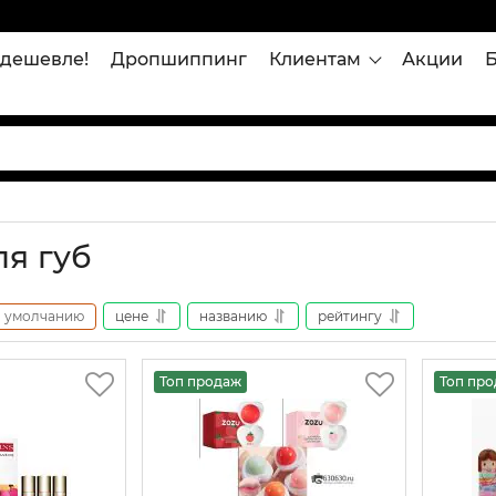
дешевле!
Дропшиппинг
Клиентам
Акции
ля губ
умолчанию
цене
названию
рейтингу
Топ продаж
Топ пр