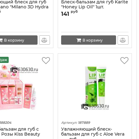
ющий блеск для губ
Блеск-бальзам для губ Karite
lano "Milano 3D Hydra
"Honey Lip Oil" 1шт.
s" (в ассортименте)
б
руб
141
В корзину
В корзину
одаж
188204
Артикул:
187889
альзам для губ с
Увлажняющий блеск-
 Розы Kiss Beauty
бальзам для губ c Aloe Vera
руб