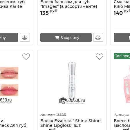
личения губ
Блеск-бальзам для губ
Смягча
ика Karite
"Images" (в ассортименте)
Kiko Mi
er Volume"
1шт.
Lipglos
руб
ру
135
140
1шт.
ину
В корзину
Топ пр
Артикул:
188251
Артикул:
 и
Блеск Essence " Shine Shine
Блеск-б
леск для губ
Shine Lipgloss" 1шт.
маслом
руб
руб