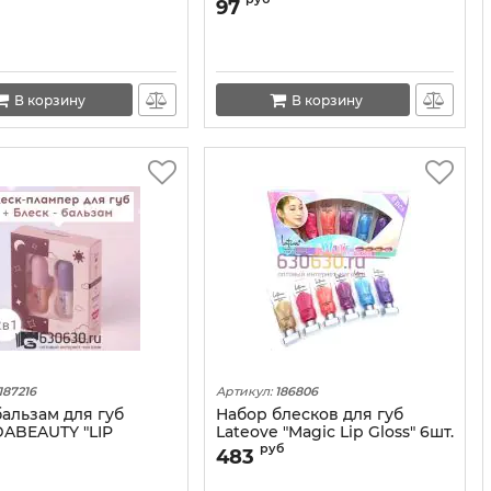
ip Serum" 1шт.
LIP Serum 15ml
97
В корзину
В корзину
187216
Артикул:
186806
бальзам для губ
Набор блесков для губ
ABEAUTY "LIP
Lateove "Magic Lip Gloss" 6шт.
e Oil"
руб
483