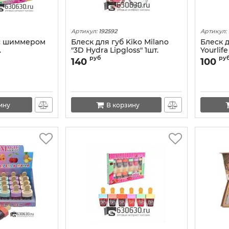
Артикул:
192592
Артикул:
 с шиммером
Блеск для губ Kiko Milano
Блеск д
.
"3D Hydra Lipgloss" 1шт.
Yourlif
(цвета в ассортименте)
1шт.
руб
ру
140
100
ину
В корзину