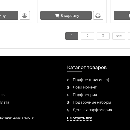
ину
В корзину
1
2
3
все
Каталог товаров
Парфюм (оригинал)
Лови момент
осы
Парфюмерия
плата
Подарочные наборы
Детская парфюмерия
нфиденциальности
Смотреть все