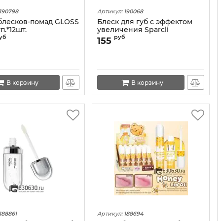
190798
Артикул:
190068
блесков-помад GLOSS
Блеск для губ с эффектом
п.*12шт.
увеличения Sparcli
"Maximizer"
уб
руб
155
В корзину
В корзину
188861
Артикул:
188694