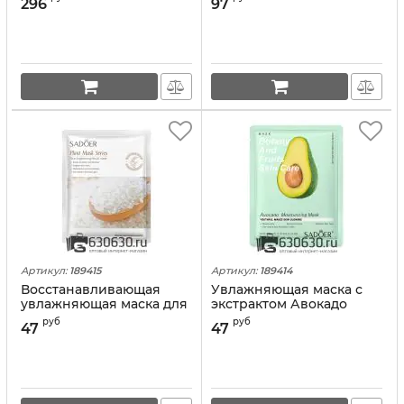
296
97
and Retinol"
Артикул:
189415
Артикул:
189414
Восстанавливающая
Увлажняющая маска с
увлажняющая маска для
экстрактом Авокадо
лица с экстрактом Риса
SADOER "Botany And
руб
руб
47
47
SADOER "Plant Mask
Fruits Skin Care" 25g
Series" 25g