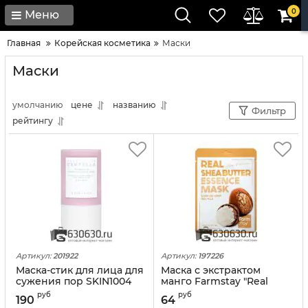
0
Меню
Главная
Корейская косметика
Маски
Маски
умолчанию
цене
названию
Фильтр
рейтингу
Артикул:
201922
Артикул:
197226
Маска-стик для лица для
Маска с экстрактом
сужения пор SKIN1004
манго Farmstay "Real
"Madagascar Centella
Shea Butter" 1шт.
руб
руб
190
64
Poremizing Quick Clay