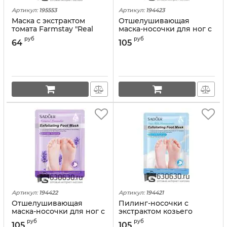
Артикул:
195553
Артикул:
194423
Маска с экстрактом
Отшелушивающая
томата Farmstay "Real
маска-носочки для ног с
Tomato" 1шт.
авокадо SADOER
руб
руб
64
105
"Avocado Nicotinamide
Foot Mask" 1 пара
Артикул:
194422
Артикул:
194421
Отшелушивающая
Пилинг-носочки с
маска-носочки для ног с
экстрактом козьего
лавандой SADOER
молока SADOER
руб
руб
105
105