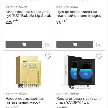
Артикул:
190411
Артикул:
190135
Кислородная маска для
Пузырьковая маска на
губ TUZ "Bubble Lip Scrub
тканевой основе Images
Cream" 30g
"Amino Acid Bubbles
руб
руб
225
70
Facial Mask" 25g
Артикул:
190134
Артикул:
189689
Набор несмываемых
Коллагеновая маска для
питательных масок
лица YANJIAYI 1шт.
JOMTAM "Niacinamide
руб
руб