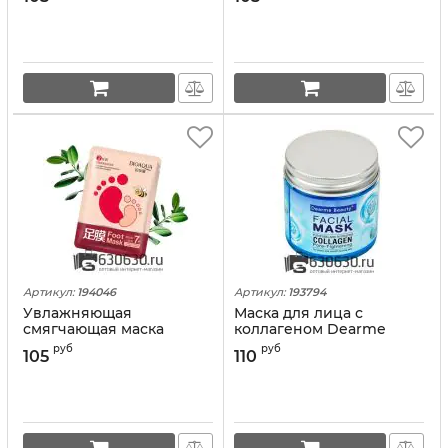
"Exfoliating Foot Mask
"Exfoliating Foot Mask
Natural Lavender" 1 пара
Goat Milk Nicotinamide" 1
пара
Артикул:
194046
Артикул:
193794
Увлажняющая
Маска для лица с
смягчающая маска
коллагеном Dearme
Bioaqua для ног с медом
Beauty "Collagen Facial
руб
руб
105
110
"Foot Mask"
Mask" 120 ml