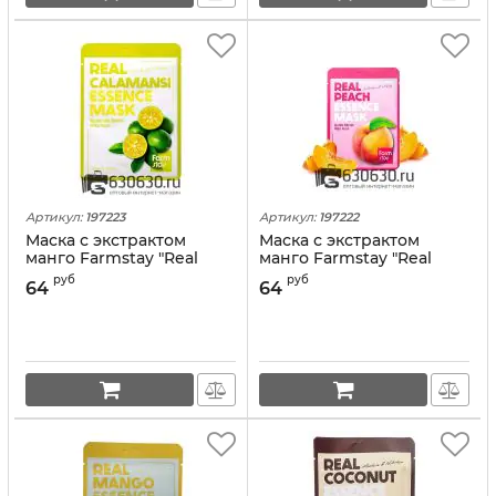
Артикул:
197223
Артикул:
197222
Маска с экстрактом
Маска с экстрактом
манго Farmstay "Real
манго Farmstay "Real
Calamansi" 1шт.
Peach" 1шт.
руб
руб
64
64