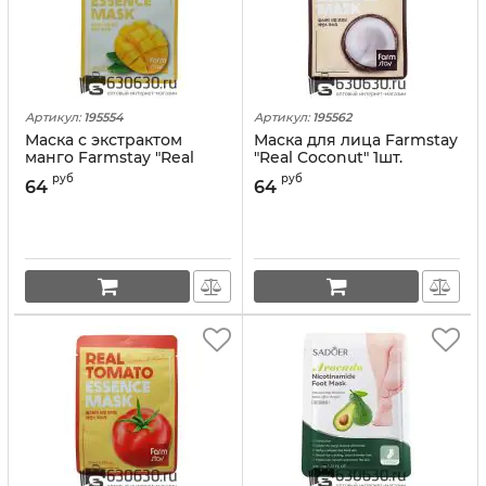
Артикул:
195554
Артикул:
195562
Маска с экстрактом
Маска для лица Farmstay
манго Farmstay "Real
"Real Coconut" 1шт.
Mango" 1шт.
руб
руб
64
64