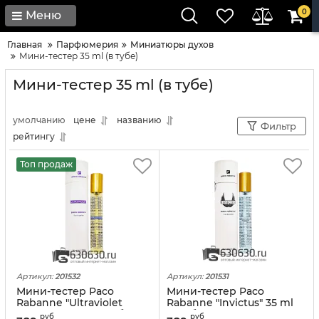
0
Меню
Главная
Парфюмерия
Миниатюры духов
Мини-тестер 35 ml (в тубе)
Мини-тестер 35 ml (в тубе)
умолчанию
цене
названию
Фильтр
рейтингу
Топ продаж
Артикул:
201532
Артикул:
201531
Мини-тестер Paco
Мини-тестер Paco
Rabanne "Ultraviolet
Rabanne "Invictus" 35 ml
Woman" 35 ml (в тубе)
(в тубе)
руб
руб