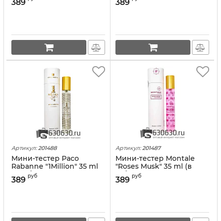
389
389
Артикул:
201488
Артикул:
201487
Мини-тестер Paco
Мини-тестер Montale
Rabanne "1Million" 35 ml
"Roses Musk" 35 ml (в
(в тубе)
тубе)
руб
руб
389
389