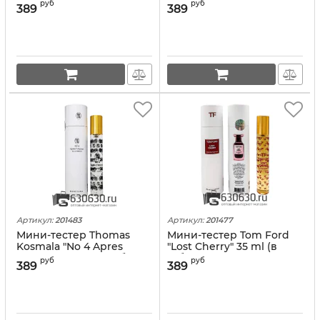
руб
руб
389
389
Артикул:
201483
Артикул:
201477
Мини-тестер Thomas
Мини-тестер Tom Ford
Kosmala "No 4 Apres
"Lost Cherry" 35 ml (в
L'Amour" 35 ml (в тубе)
тубе)
руб
руб
389
389