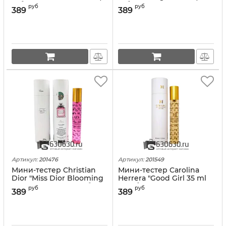
тубе)
тубе)
руб
руб
389
389
Артикул:
201476
Артикул:
201549
Мини-тестер Christian
Мини-тестер Carolina
Dior "Miss Dior Blooming
Herrera "Good Girl 35 ml
Bouquet" 35 ml (в тубе)
(в тубе)
руб
руб
389
389