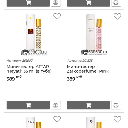
Артикул:
201507
Артикул:
201535
Мини-тестер ATTAR
Мини-тестер
"Hayati" 35 ml (в тубе)
Zarkoperfume "PINK
MOLeCULE 090.09" 35 ml
руб
руб
389
389
(в тубе)