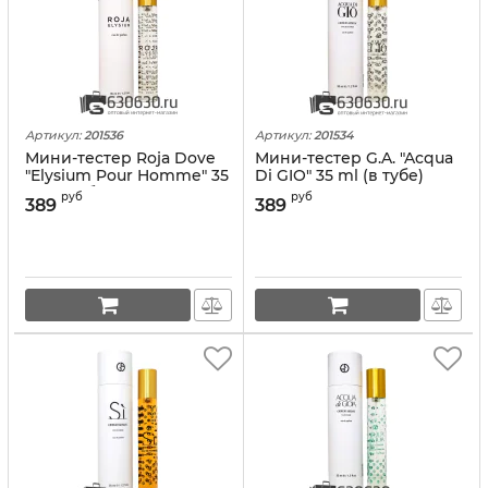
Артикул:
201536
Артикул:
201534
Мини-тестер Roja Dove
Мини-тестер G.A. "Acqua
"Elysium Pour Homme" 35
Di GIO" 35 ml (в тубе)
ml (в тубе)
руб
руб
389
389