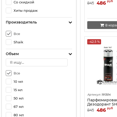
Lacoste Eau De L
руб
Со скидкой
486
845
Blanc 200 ML
Хиты продаж
Производитель
В корз
Все
-42.5 %
Shaik
Объем
Все
10 мл
15 мл
Артикул:
191304
50 мл
Парфюмирова
Дезодорант SH
67 мл
Chanel Allure
руб
486
845
200 ML
80 мл