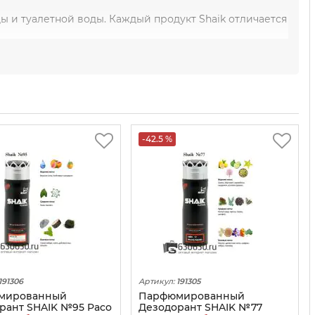
 и туалетной воды. Каждый продукт Shaik отличается
т качественный и стильный аромат по доступной цене.
-42.5 %
191306
Артикул:
191305
мированный
Парфюмированный
рант SHAIK №95 Paco
Дезодорант SHAIK №77