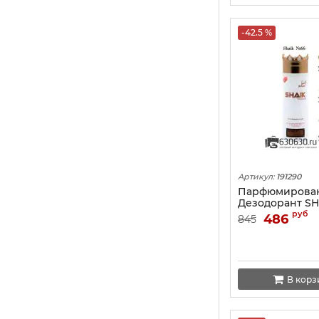
-42.5 %
Артикул:
191290
Парфюмирова
Дезодорант S
Dolce & Gabban
руб
486
845
L'lmperatrice 2
В корз