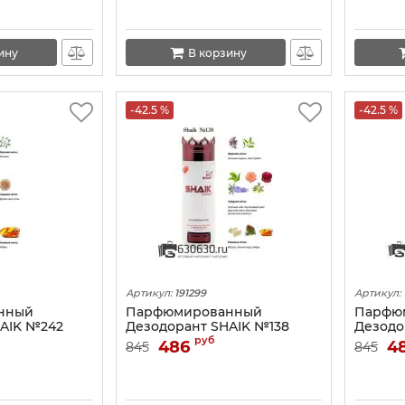
ину
В корзину
-42.5 %
-42.5 %
Артикул:
191299
Артикул:
нный
Парфюмированный
Парфю
AIK №242
Дезодорант SHAIK №138
Дезодо
Alien 200 ML
Lanvin Eclat D'Arpege 200 ML
Armand 
руб
486
4
845
845