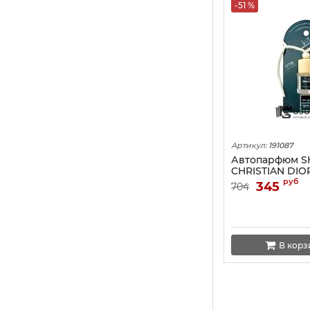
-51 %
Артикул:
191087
Автопарфюм S
CHRISTIAN DIO
ML
руб
345
704
В корз