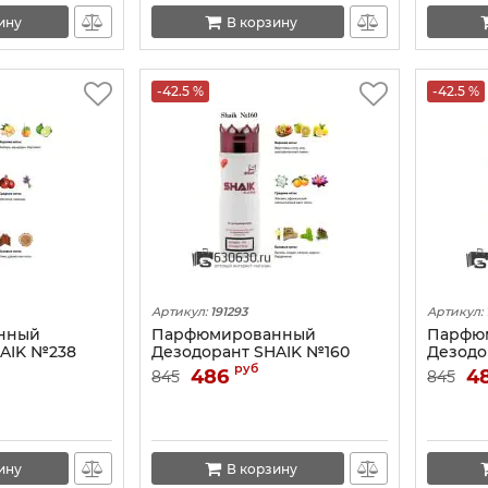
ину
В корзину
-42.5 %
-42.5 %
Артикул:
191293
Артикул:
нный
Парфюмированный
Парфю
AIK №238
Дезодорант SHAIK №160
Дезодо
Scent 200 ML
Trussardi Donna 200 ML
Victori
руб
486
4
845
845
200 ML
ину
В корзину