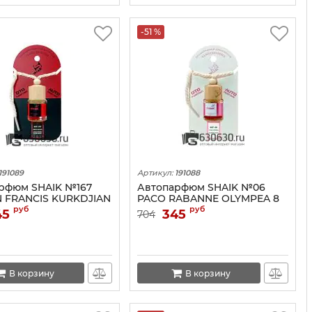
-51 %
191089
Артикул:
191088
рфюм SHAIK №167
Автопарфюм SHAIK №06
 FRANCIS KURKDJIAN
PACO RABANNE OLYMPEA 8
 540 8 ML
ML
руб
руб
45
345
704
В корзину
В корзину