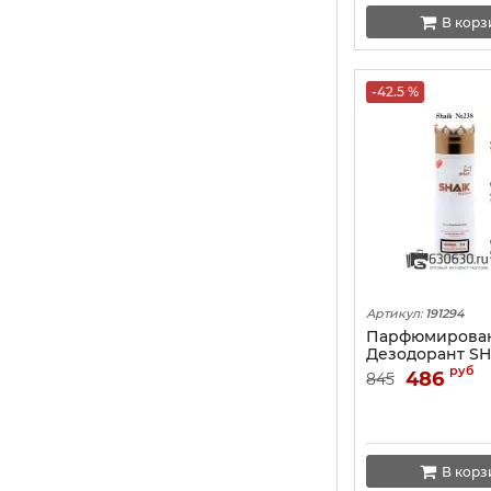
В корз
-42.5 %
Артикул:
191294
Парфюмирова
Дезодорант SH
Hugo Boss The 
руб
486
845
В корз