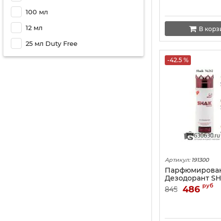
100 мл
12 мл
В корз
25 мл Duty Free
-42.5 %
Артикул:
191300
Парфюмирова
Дезодорант SH
Thierry Mugler 
руб
486
845