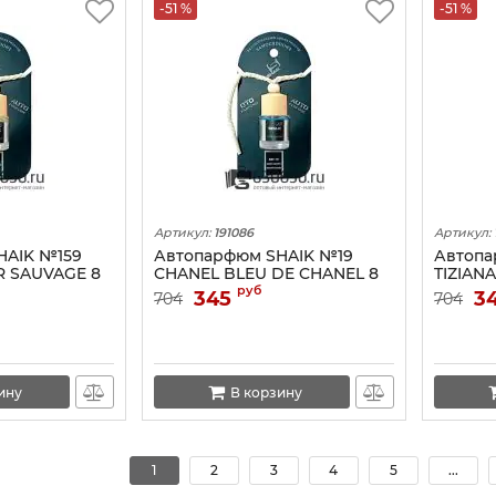
-51 %
-51 %
Артикул:
191086
Артикул:
HAIK №159
Автопарфюм SHAIK №19
Автопа
R SAUVAGE 8
CHANEL BLEU DE CHANEL 8
TIZIANA
ML
руб
345
3
704
704
ину
В корзину
1
2
3
4
5
...