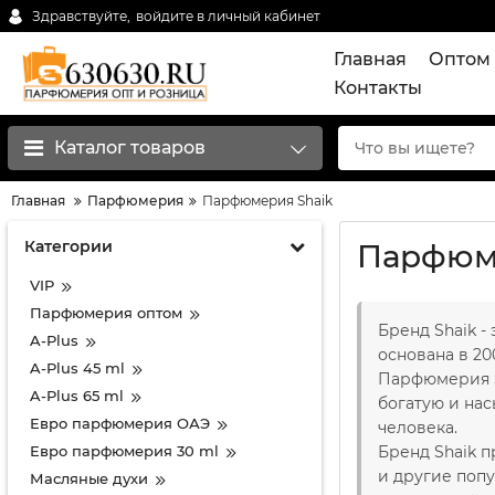
Здравствуйте,
войдите в личный кабинет
Главная
Оптом 
Контакты
Каталог товаров
Главная
Парфюмерия
Парфюмерия Shaik
Категории
Парфюм
VIP
Парфюмерия оптом
Бренд Shaik 
A-Plus
основана в 2
A-Plus 45 ml
Парфюмерия S
A-Plus 65 ml
богатую и на
Евро парфюмерия ОАЭ
человека.
Евро парфюмерия 30 ml
Бренд Shaik 
и другие попу
Масляные духи