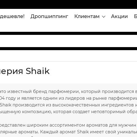
дешевле!
Дропшиппинг
Клиентам
Акции
ерия Shaik
- это известный бренд парфюмерии, который производится 
004 году и является одним из лидеров на рынке парфюмери
haik производится из высококачественных ингредиентов и
сыщенную композицию, которая создает неповторимый обра
представлен широким ассортиментом ароматов для мужчин 
лярные ароматы. Каждый аромат Shaik имеет свой уникальн