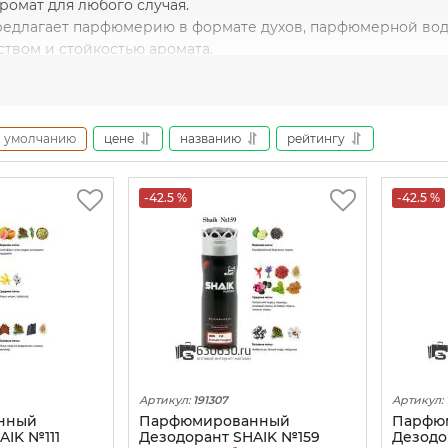
ромат для любого случая.
предлагает парфюмерию в формате духов, парфюмерной воды
ством и стойкостью аромата.
юмерия Shaik является отличным выбором для тех, кто ище
умолчанию
цене
названию
рейтингу
-42.5 %
-42.5 %
Артикул:
191307
Артикул:
нный
Парфюмированный
Парфю
AIK №111
Дезодорант SHAIK №159
Дезодо