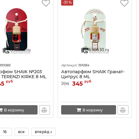
-51 %
191085
Артикул:
191084
рфюм SHAIK №203
Автопарфюм SHAIK Гранат-
 TERENZI KIRKE 8 ML
Цитрус 8 ML
руб
руб
45
345
704
В корзину
В корзину
16
все
вперёд »