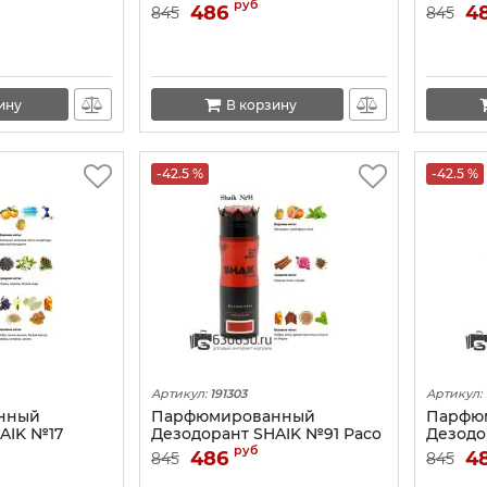
acoste L.12.12
Christian Dior Sauvage 200
Rabanne
руб
486
4
845
845
ML
ину
В корзину
-42.5 %
-42.5 %
Артикул:
191303
Артикул:
нный
Парфюмированный
Парфю
AIK №17
Дезодорант SHAIK №91 Paco
Дезодо
 Homme Sport
Rabanne 1 Million 200 ML
Chanel 
руб
486
4
845
845
ML