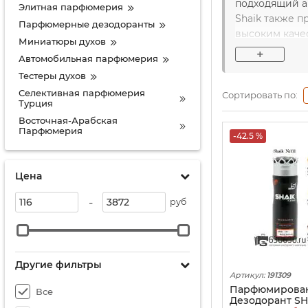
подходящий а
Элитная парфюмерия
Shaik также 
Парфюмерные дезодоранты
высоким каче
Миниатюры духов
В целом, парф
+
Автомобильная парфюмерия
Тестеры духов
Селективная парфюмерия
Сортировать по:
Турция
Восточная-Арабская
Парфюмерия
-42.5 %
Парфюмированный антисептик
Парфюмерия Gloria Perfume
Цена
Парфюмерия Shaik
Парфюмерия Milena
-
руб
Парфюмерия Chic
Парфюмерия Lorinna
Распив парфюмерии
Другие фильтры
Евро парфюм + пробник 5 мл
Артикул:
191309
Парфюмерия ADEL
Парфюмирова
Все
Дезодорант SH
Парфюмерия Sheikh