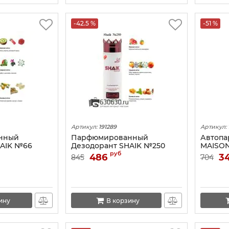
-42.5 %
-51 %
Артикул:
191289
Артикул:
нный
Парфюмированный
Автопа
HAIK №66
Дезодорант SHAIK №250
MAISON
a 3
Jean Paul Gaultier Scandal
ROUAGE
руб
486
3
845
704
00 ML
200 ML
ину
В корзину