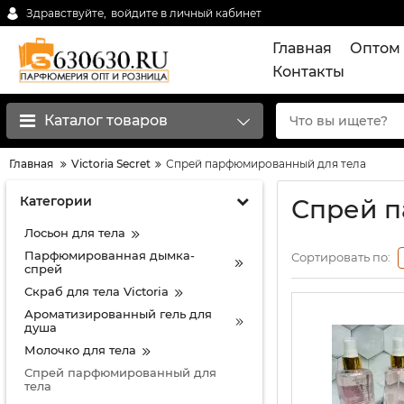
Здравствуйте,
войдите в личный кабинет
Главная
Оптом 
Контакты
Каталог товаров
Главная
Victoria Secret
Спрей парфюмированный для тела
Категории
Спрей п
Лосьон для тела
Парфюмированная дымка-
Сортировать по:
спрей
Скраб для тела Victoria
Ароматизированный гель для
душа
Молочко для тела
Спрей парфюмированный для
тела