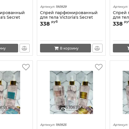
Артикул:
190929
Артикул:
мированный
Спрей парфюмированный
Спрей
a's Secret
для тела Victoria's Secret
для тел
Shimmer" 250
"Dark Romantic" 250 ml
"Tease 
руб
ру
338
338
ину
В корзину
Артикул:
190925
Артикул: