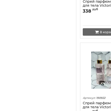
Спрей парфю
для тела Victori
"Very Sexy Sea"
руб
338
В корз
Артикул:
190922
Спрей парфю
для тела Victori
руб