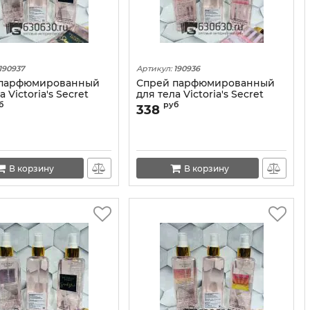
190937
Артикул:
190936
 парфюмированный
Спрей парфюмированный
а Victoria's Secret
для тела Victoria's Secret
Love" 250 ml
"Bombshell" 250 ml
б
руб
338
В корзину
В корзину