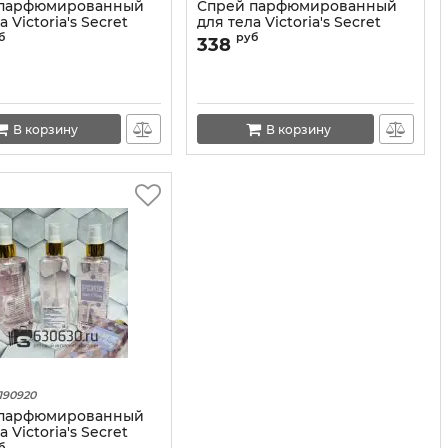
 парфюмированный
Спрей парфюмированный
а Victoria's Secret
для тела Victoria's Secret
Kiss" 250 ml
"Love Spell Untamed" 250 ml
б
руб
338
В корзину
В корзину
190920
 парфюмированный
а Victoria's Secret
б