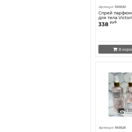
Артикул:
190930
Спрей парфю
для тела Victori
"Velvet Petals 
руб
338
ml
В корз
Артикул:
190926