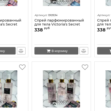
Артикул:
190934
Артикул:
мированный
Спрей парфюмированный
Спрей
a's Secret
для тела Victoria's Secret
для тел
d Flowers" 250
"Aqua Kiss" 250 ml
"Sensua
руб
ру
338
338
ину
В корзину