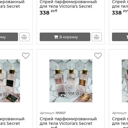
мированный
Спрей парфюмированный
Спрей
a's Secret
для тела Victoria's Secret
для тел
 250 ml
"Coconut Passion" 250 ml
"Just A 
руб
ру
338
338
ину
В корзину
Артикул:
190921
Артикул:
мированный
Спрей парфюмированный
Спрей
a's Secret
для тела Victoria's Secret
для тел
руб
ру