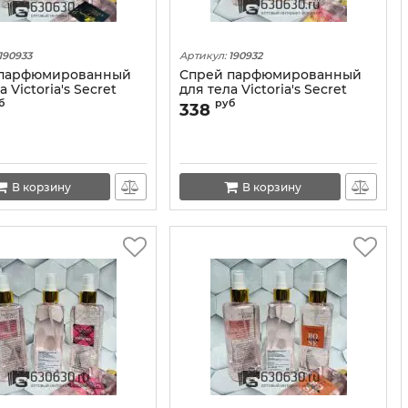
190933
Артикул:
190932
 парфюмированный
Спрей парфюмированный
а Victoria's Secret
для тела Victoria's Secret
l Blush" 250 ml
"Bombshell Paradise" 250 ml
б
руб
338
В корзину
В корзину