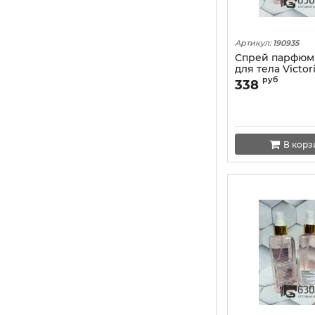
Артикул:
190935
Спрей парфю
для тела Victori
"Bombshell Wil
руб
338
ml
В корз