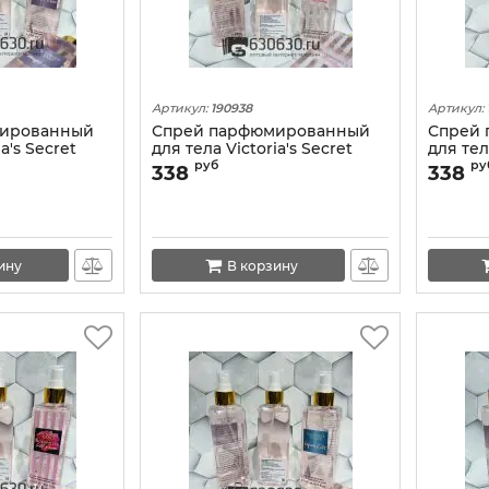
Артикул:
190938
Артикул:
мированный
Спрей парфюмированный
Спрей
a's Secret
для тела Victoria's Secret
для тел
som" 250 ml
"Bombshell Holiday" 250 ml
"Sheer 
руб
ру
338
338
ину
В корзину