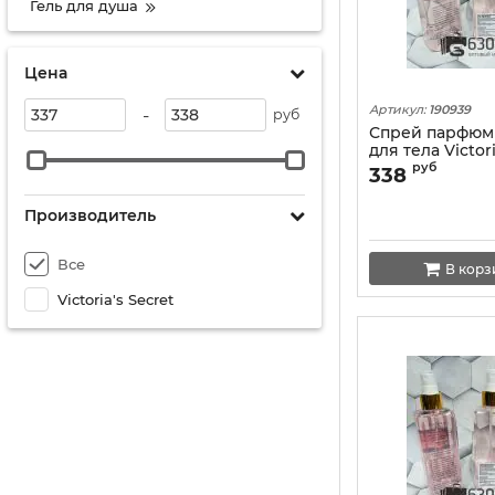
Гель для душа
Цена
Артикул:
190939
-
руб
Спрей парфю
для тела Victori
"Midnight Blos
руб
338
Производитель
Все
В корз
Victoria's Secret