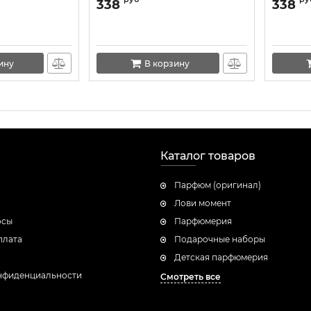
50 ml
"Bare Vanilla" 250 ml
"PINK S
338
338
ину
В корзину
Каталог товаров
Парфюм (оригинал)
Лови момент
осы
Парфюмерия
плата
Подарочные наборы
Детская парфюмерия
нфиденциальности
Смотреть все