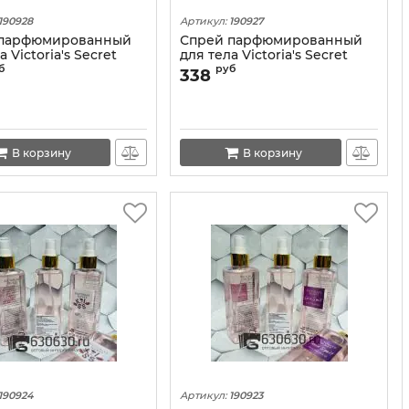
190928
Артикул:
190927
 парфюмированный
Спрей парфюмированный
а Victoria's Secret
для тела Victoria's Secret
Heartbreaker" 250 ml
"Hardcore Rose" 250 ml
б
руб
338
В корзину
В корзину
190924
Артикул:
190923