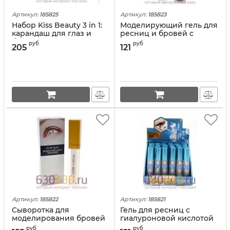
Артикул:
185825
Артикул:
185823
Набор Kiss Beauty 3 in 1:
Моделирующий гель для
карандаш для глаз и
ресниц и бровей с
бровей+мыло+изогнутая
муцином улитки Kiss
руб
руб
205
121
щетка
Beauty 14ml
Артикул:
185822
Артикул:
185821
Сыворотка для
Гель для ресниц с
моделирования бровей
гиалуроновой кислотой
и ресниц VENZEN
Kiss Beauty (за 1шт.)
руб
руб