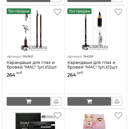
Топ продаж
Топ продаж
Артикул:
194160
Артикул:
194159
Карандаши для глаз и
Карандаши для глаз и
бровей "MAC" 1уп.X12шт.
бровей "MAC" 1уп.X12шт.
(коричневые)
(черные)
руб
руб
264
264