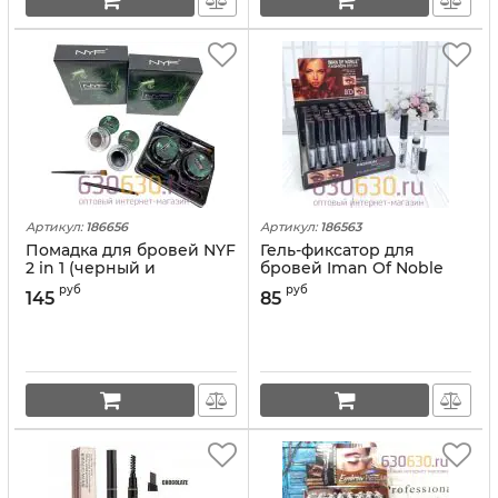
Артикул:
186656
Артикул:
186563
Помадка для бровей NYF
Гель-фиксатор для
2 in 1 (черный и
бровей Iman Of Noble
коричневый)
"Fashion Brow" 1шт.
руб
руб
145
85