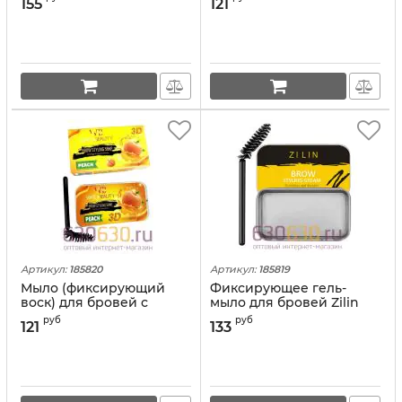
155
121
"Modelling Liquid"
Артикул:
185820
Артикул:
185819
Мыло (фиксирующий
Фиксирующее гель-
воск) для бровей с
мыло для бровей Zilin
экстрактом персика
"BROW Styling Gream"
руб
руб
121
133
Warda Beauty 3D
10g
Eaebrow