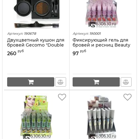
Артикул:
190678
Артикул:
190001
Двухцветный кушон для
Фиксирующий гель для
бровей Gecomo "Double
бровей и ресниц Beauty
Color" (в ассортименте)
model "Peach Mascara &
руб
руб
260
97
1шт.
Nutlrition GEL" 1шт.