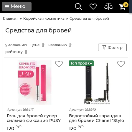
0
Меню
Главная
Корейская косметика
Средства для бровей
Средства для бровей
умолчанию
цене
названию
Фильтр
рейтингу
Топ продаж
Артикул:
199417
Артикул:
198910
Гель для бровей супер
Водостойкий карандаш
сильная фиксация PUSY
для бровей Chanel "Stylo
"Super Fix Brow Gel" 5 ml
Sourcils Waterproof"
руб
руб
120
120