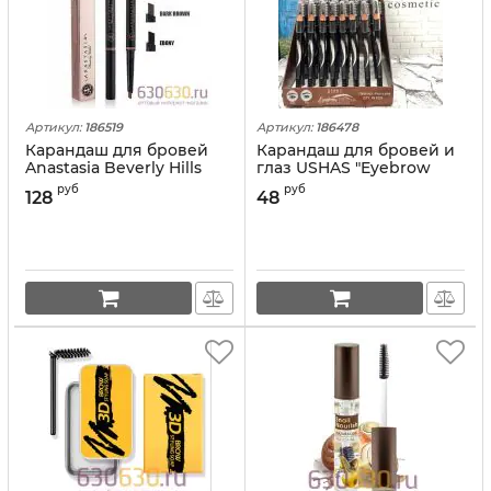
Артикул:
186519
Артикул:
186478
Карандаш для бровей
Карандаш для бровей и
Anastasia Beverly Hills
глаз USHAS "Eyebrow
1шт.
Pencil" 1шт.
руб
руб
128
48