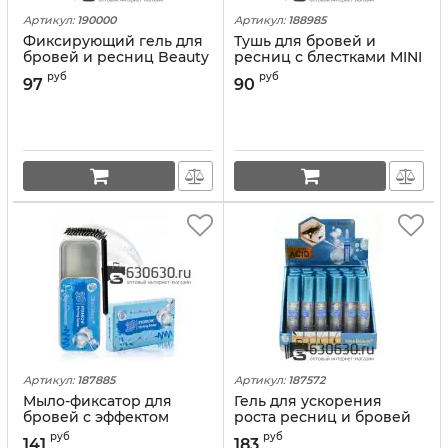
Артикул:
190000
Артикул:
188985
Фиксирующий гель для
Тушь для бровей и
бровей и ресниц Beauty
ресниц с блестками MINI
model "Avocado Mascara
TANGO "Twinkle Beauty"
руб
руб
97
90
& Nutlrition GEL" 1шт.
1шт.
Артикул:
187885
Артикул:
187572
Мыло-фиксатор для
Гель для ускорения
бровей с эффектом
роста ресниц и бровей
ламинирования Kiss
Kiss Beauty "Hyaluronic
руб
руб
141
183