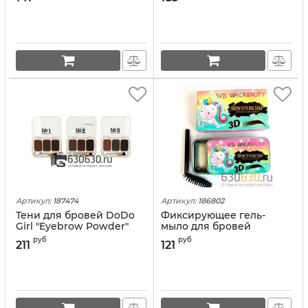
Beauty 1шт.
Acid" 1шт.
Артикул:
187474
Артикул:
186802
Тени для бровей DoDo
Фиксирующее гель-
Girl "Eyebrow Powder"
мыло для бровей
1шт.
Wardabeauty "BROW
руб
руб
211
121
Styling Soap 3D"