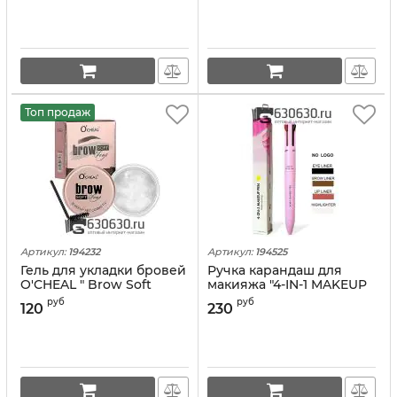
Топ продаж
Артикул:
194232
Артикул:
194525
Гель для укладки бровей
Ручка карандаш для
O'CHEAL " Brow Soft
макияжа "4-IN-1 MAKEUP
Soap"
PEN"
руб
руб
120
230