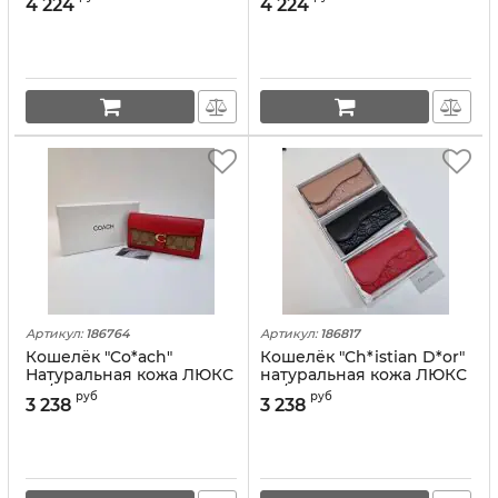
4 224
4 224
Артикул:
186764
Артикул:
186817
Кошелёк "Co*ach"
Кошелёк "Ch*istian D*or"
Натуральная кожа ЛЮКС
натуральная кожа ЛЮКС
(19/10 см)
(19/10 см)
руб
руб
3 238
3 238