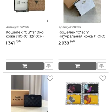
Артикул:
192856
Артикул:
191375
Кошелёк "Gu**s" Эко
Кошелёк "C*ach"
кожа ЛЮКC (12/10см)
Натуральная кожа ЛЮКС
(11/9см)
руб
руб
1 341
2 938