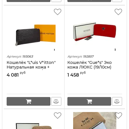
Артикул:
193063
Артикул:
192857
Кошелёк "L*uis V*itton"
Кошелёк "Gue*s" Эко
Натуральная кожа +
кожа ЛЮКC (19/10см)
Канва ЛЮКС (22/12см)
руб
руб
4 081
1 458