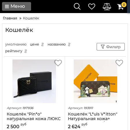
0
Меню
Главная
Кошелёк
Кошелёк
умолчанию
цене
названию
Фильтр
рейтингу
Артикул:
197936
Артикул:
193911
Кошелёк "Pin*o"
Кошелёк "L*uis V*itton"
натуральная кожа ЛЮКС
Натуральная кожа+
(12/10 см)
Канва ЛЮКС (20/10 см)
руб
руб
2 500
2 624