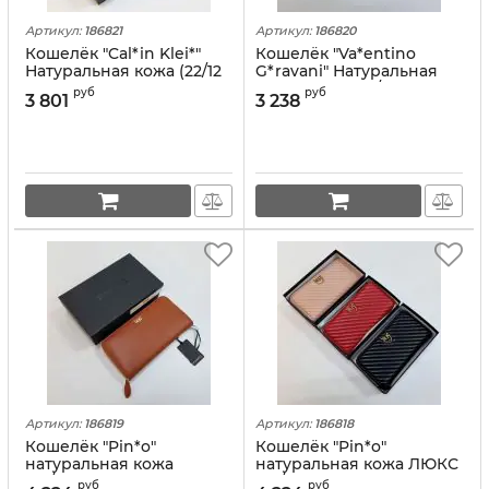
Артикул:
186821
Артикул:
186820
Кошелёк "Cal*in Klei*"
Кошелёк "Va*entino
Натуральная кожа (22/12
G*ravani" Натуральная
см)
кожа ЛЮКС (19/10 см)
руб
руб
3 801
3 238
Артикул:
186819
Артикул:
186818
Кошелёк "Pin*o"
Кошелёк "Pin*o"
натуральная кожа
натуральная кожа ЛЮКС
(20/10,5 см)
(20/10,5 см)
руб
руб