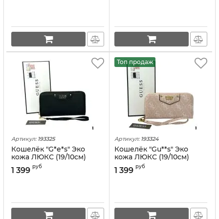
Топ продаж
Артикул:
193325
Артикул:
193324
Кошелёк "G*e*s" Эко
Кошелёк "Gu**s" Эко
кожа ЛЮКC (19/10см)
кожа ЛЮКC (19/10см)
руб
руб
1 399
1 399