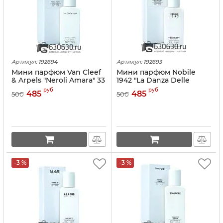
Артикул:
192694
Артикул:
192693
Мини парфюм Van Cleef
Мини парфюм Nobile
& Arpels "Neroli Amara" 33
1942 "La Danza Delle
ml
Libellule" 33 ml
руб
руб
485
485
500
500
-3 %
-3 %