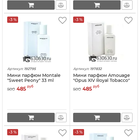
-3 %
-3 %
Артикул:
192795
Артикул:
197832
Мини парфюм Montale
Мини парфюм Amouage
"Sweet Peony" 33 ml
"Opus XIV Royal Tobacco"
33 ml
руб
руб
485
485
500
500
-3 %
-3 %