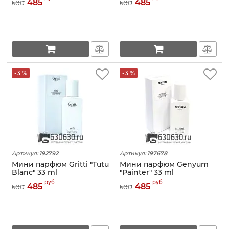
485
485
500
500
-3 %
-3 %
Артикул:
192792
Артикул:
197678
Мини парфюм Gritti "Tutu
Мини парфюм Genyum
Blanc" 33 ml
"Painter" 33 ml
руб
руб
485
485
500
500