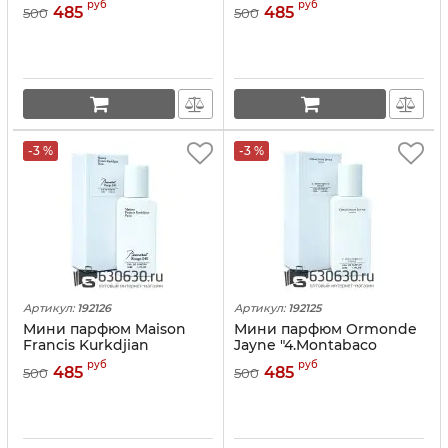
руб
руб
485
485
500
500
-3 %
-3 %
Артикул:
192126
Артикул:
192125
Мини парфюм Maison
Мини парфюм Ormonde
Francis Kurkdjian
Jayne "4.Montabaco
"Baccarat Rouge 540" 33
Intensivo" 33 ml
руб
руб
485
485
500
500
ml