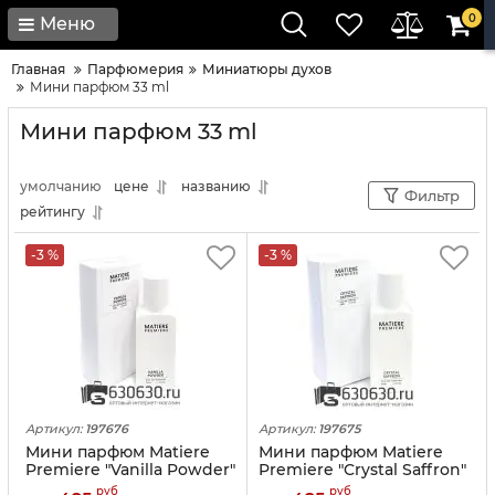
0
Меню
Главная
Парфюмерия
Миниатюры духов
Мини парфюм 33 ml
Мини парфюм 33 ml
умолчанию
цене
названию
Фильтр
рейтингу
-3 %
-3 %
Артикул:
197676
Артикул:
197675
Мини парфюм Matiere
Мини парфюм Matiere
Premiere "Vanilla Powder"
Premiere "Crystal Saffron"
33 ml
33 ml
руб
руб