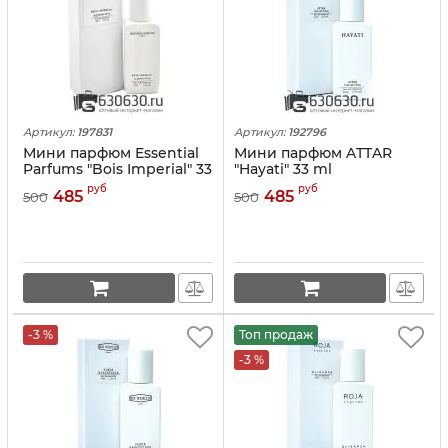
Артикул:
197831
Артикул:
192796
Мини парфюм Essential
Мини парфюм ATTAR
Parfums "Bois Imperial" 33
"Hayati" 33 ml
ml
руб
руб
485
485
500
500
-3 %
Топ продаж
-3 %