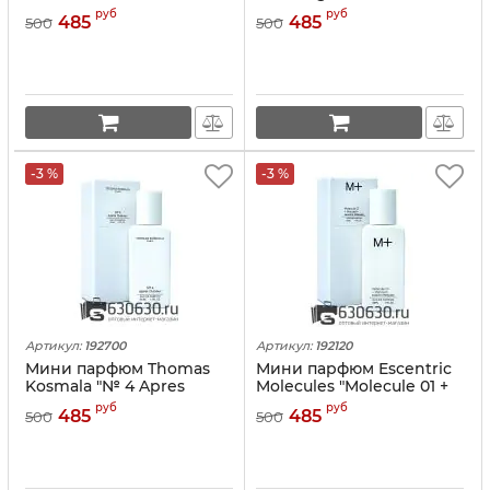
Tragedy Of Lord George"
руб
руб
485
485
500
500
33 ml
-3 %
-3 %
Артикул:
192700
Артикул:
192120
Мини парфюм Thomas
Мини парфюм Escentric
Kosmala "№ 4 Apres
Molecules "Molecule 01 +
L'Amour" 33 ml
Mandarin" 33 ml
руб
руб
485
485
500
500