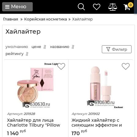
0
Меню
Главная
Корейская косметика
Хайлайтер
Хайлайтер
умолчанию
цене
названию
Фильтр
рейтингу
Артикул:
201928
Артикул:
201902
Xайлайтер для лица
Жидкий хайлайтер с
Charlotte Tilbury "Pillow
сияющим эффектом и
Talk Multi Glow" 1шт.
добавлением
руб
руб
1 140
170
растительных