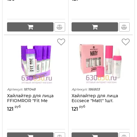
Артикул:
187048
Артикул:
186803
Хайлайтер для лица
Хайлайтер для лица
FFIOMROR "Fit Me
Eccsece "Matt" 1шт.
Eyeshadow" 1шт.
руб
руб
121
121