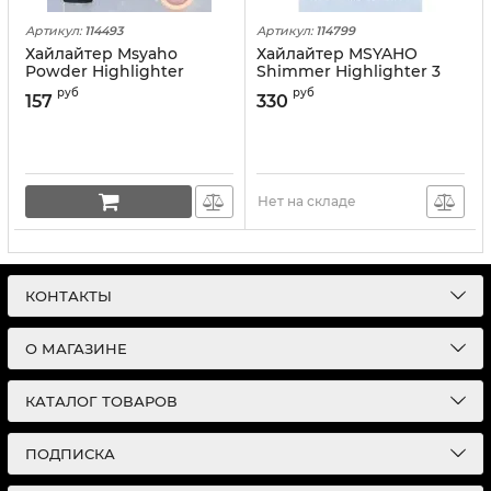
Артикул:
114493
Артикул:
114799
Хайлайтер Msyaho
Хайлайтер MSYAHO
Powder Highlighter
Shimmer Highlighter 3
Pretty 3 color mix (в
Color
руб
руб
157
330
ассортименте)
Нет на складе
КОНТАКТЫ
О МАГАЗИНЕ
КАТАЛОГ ТОВАРОВ
ПОДПИСКА