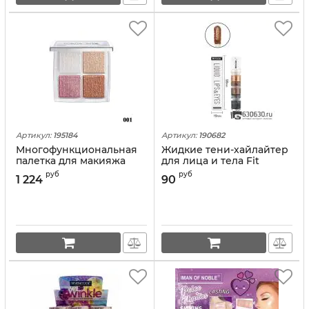
Артикул:
195184
Артикул:
190682
Многофункциональная
Жидкие тени-хайлайтер
палетка для макияжа
для лица и тела Fit
Christian Dior "Dior
Colors "Liquid Lips & Eyes"
руб
руб
1 224
90
Backstage Glow Face" 10g