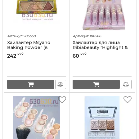
Артикул:
186569
Артикул:
186566
Хайлайтер Msyaho
Хайлайтер для лица
Baking Powder (в
Ribiabeauty "Highlight &
ассортименте) 1шт.
Glow" 1шт. (в
руб
руб
242
60
ассортименте)