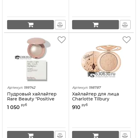
экстрактов Rare Beauty
"Positive Light Liquid
Luminizer" 15 ml
Артикул:
199742
Артикул:
198787
Пудровый хайлайтер
Xайлайтер для лица
Rare Beauty "Positive
Charlotte Tilbury
Light Silky Touch" 2.8g
"Hollywood Glow Glide
руб
руб
1 050
910
Face Architect" 1шт.