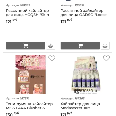
Артикул:
188693
Артикул:
188691
Рассыпной хайлайтер
Рассыпной хайлайтер
для лица HGQSH "Skin
для лица OADSO "Loose
Shimmer" 1шт.
Eyeshadow" 1шт.
руб
руб
121
121
Артикул:
187571
Артикул:
187285
Тени-румяна-хайлайтер
Хайлайтер для лица
MISS LARA Blusher &
Modasecret 1шт.
Highlighter 3 в 1
руб
руб
130
121