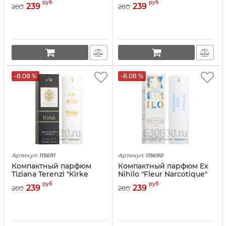
Gorgeous Gardenia" 45 ml
Kurkdjian"Baccarat Rouge
руб
руб
239
239
260
260
540 Extrait" 45 ml
-8.08 %
-8.08 %
Артикул:
115691
Артикул:
115690
Компактный парфюм
Компактный парфюм Ex
Tiziana Terenzi "Kirke
Nihilo "Fleur Narcotique"
Extrait de Parfum" 45 ml
45 ml
руб
руб
239
239
260
260