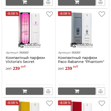
-8.08 %
-8.08 %
Артикул:
192002
Артикул:
192001
Компактный парфюм
Компактный парфюм
Victoria's Secret
Paco Rabanne "Phantom"
"Bombshell" 45 ml
45 ml
руб
руб
239
239
260
260
-8.08 %
-8.08 %