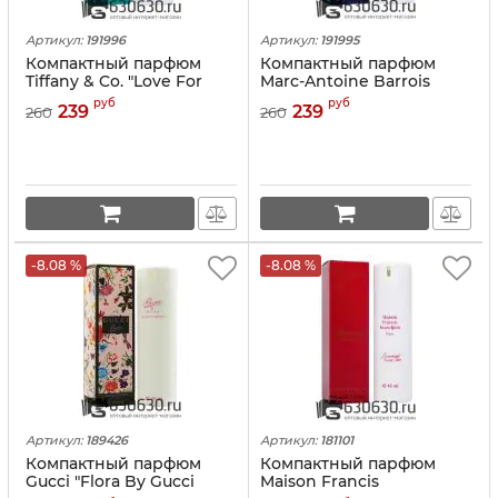
Артикул:
191996
Артикул:
191995
Компактный парфюм
Компактный парфюм
Tiffany & Co. "Love For
Marc-Antoine Barrois
Her" 45 ml
"Ganymede" 45 ml
руб
руб
239
239
260
260
-8.08 %
-8.08 %
Артикул:
189426
Артикул:
181101
Компактный парфюм
Компактный парфюм
Gucci "Flora By Gucci
Maison Francis