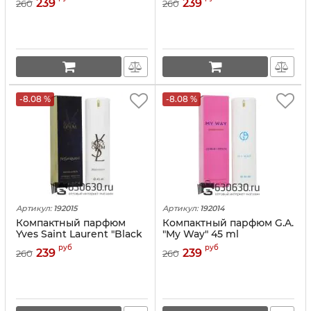
239
239
260
260
-8.08 %
-8.08 %
Артикул:
192015
Артикул:
192014
Компактный парфюм
Компактный парфюм G.A.
Yves Saint Laurent "Black
"My Way" 45 ml
Opium" 45 ml
руб
руб
239
239
260
260