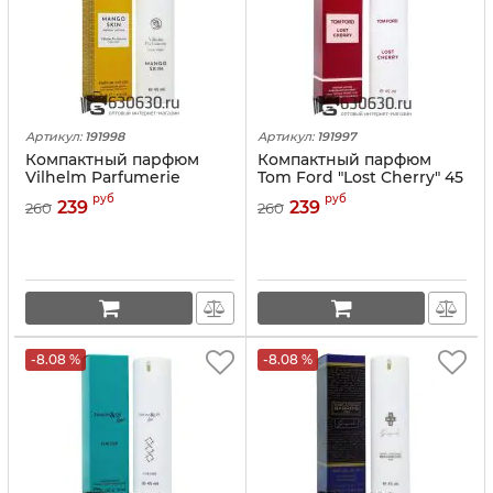
Артикул:
191998
Артикул:
191997
Компактный парфюм
Компактный парфюм
Vilhelm Parfumerie
Tom Ford "Lost Cherry" 45
"Mango Skin" 45 ml
ml
руб
руб
239
239
260
260
-8.08 %
-8.08 %