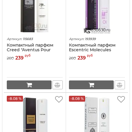
Артикул:
115683
Артикул:
193939
Компактный парфюм
Компактный парфюм
Creed "Aventus Pour
Escentric Molecules
Homme" 45 ml
"Escentric 01" 45 ml
руб
руб
239
239
260
260
-8.08 %
-8.08 %