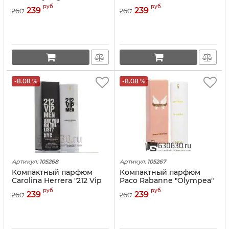
45 ml
руб
руб
239
239
260
260
-8.08 %
-8.08 %
Артикул:
105268
Артикул:
105267
Компактный парфюм
Компактный парфюм
Carolina Herrera "212 Vip
Paco Rabanne "Olympea"
Men " 45 ml
45 ml
руб
руб
239
239
260
260