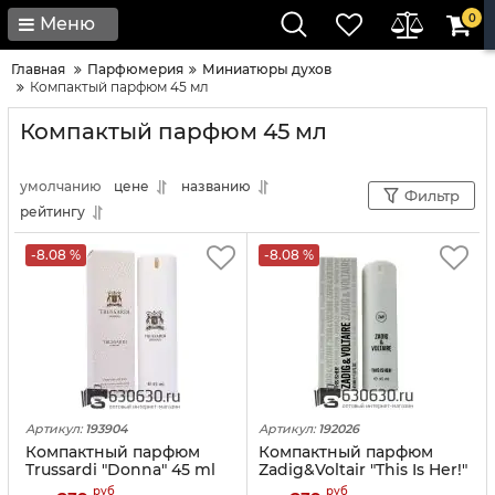
0
Меню
Главная
Парфюмерия
Миниатюры духов
Компактый парфюм 45 мл
Компактый парфюм 45 мл
умолчанию
цене
названию
Фильтр
рейтингу
-8.08 %
-8.08 %
Артикул:
193904
Артикул:
192026
Компактный парфюм
Компактный парфюм
Trussardi "Donna" 45 ml
Zadig&Voltair "This Is Her!"
45 ml
руб
руб