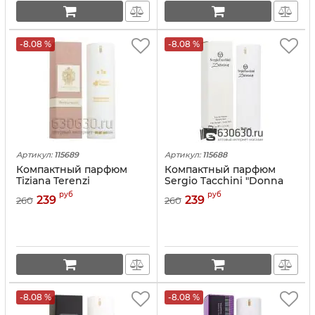
-8.08 %
-8.08 %
Артикул:
115689
Артикул:
115688
Компактный парфюм
Компактный парфюм
Tiziana Terenzi
Sergio Tacchini "Donna
"Andromeda" 45 ml
Eau de Toilette" 45 ml
руб
руб
239
239
260
260
-8.08 %
-8.08 %