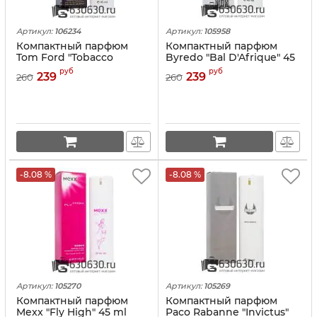
Артикул:
106234
Артикул:
105958
Компактный парфюм
Компактный парфюм
Tom Ford "Tobacco
Byredo "Bal D'Afrique" 45
Vanille" 45 ml
ml
руб
руб
239
239
260
260
-8.08 %
-8.08 %
Артикул:
105270
Артикул:
105269
Компактный парфюм
Компактный парфюм
Mexx "Fly High" 45 ml
Paco Rabanne "Invictus"