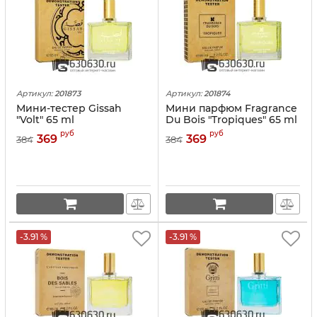
Артикул:
201873
Артикул:
201874
Мини-тестер Gissah
Мини парфюм Fragrance
"Volt" 65 ml
Du Bois "Tropiques" 65 ml
руб
руб
369
369
384
384
-3.91 %
-3.91 %