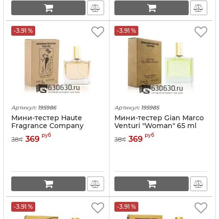
-3.91 %
-3.91 %
Артикул:
195986
Артикул:
195985
Мини-тестер Haute
Мини-тестер Gian Marco
Fragrance Company
Venturi "Woman" 65 ml
"Devil's Intrigue" 65 ml
руб
руб
369
369
384
384
-3.91 %
-3.91 %