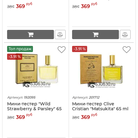
L'Amour" 65 ml
руб
руб
369
369
384
384
Топ продаж
-3.91 %
-3.91 %
Артикул:
192095
Артикул:
201712
Мини-тестер "Wild
Мини-тестер Clive
Strawberry & Parsley" 65
Cristian "Matsukita" 65 ml
ml
руб
руб
369
369
384
384