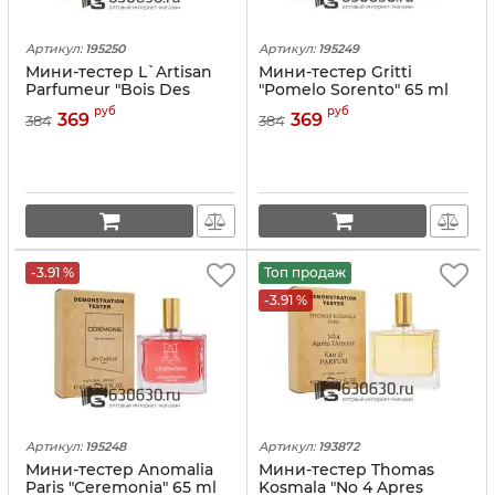
Артикул:
195250
Артикул:
195249
Мини-тестер L`Artisan
Мини-тестер Gritti
Parfumeur "Bois Des
"Pomelo Sorento" 65 ml
Sables" 65 ml
руб
руб
369
369
384
384
-3.91 %
Топ продаж
-3.91 %
Артикул:
195248
Артикул:
193872
Мини-тестер Anomalia
Мини-тестер Thomas
Paris "Ceremonia" 65 ml
Kosmala "No 4 Apres