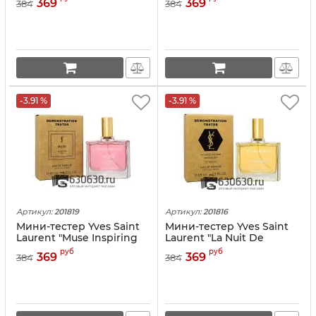
369
369
384
384
-3.91 %
-3.91 %
Артикул:
201819
Артикул:
201816
Мини-тестер Yves Saint
Мини-тестер Yves Saint
Laurent "Muse Inspiring
Laurent "La Nuit De
Ink" 65 ml
L'Homme Le Parfum" 65
руб
руб
369
369
384
384
ml