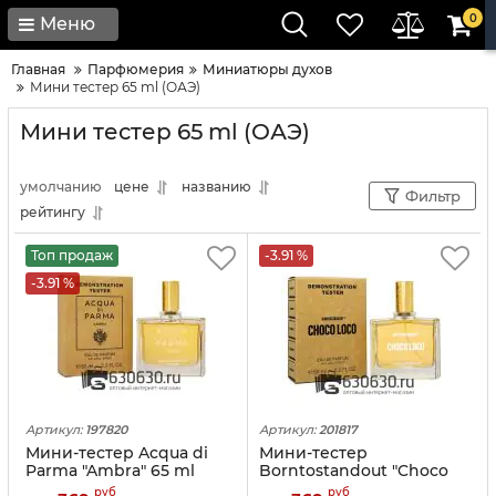
0
Меню
Главная
Парфюмерия
Миниатюры духов
Мини тестер 65 ml (ОАЭ)
Мини тестер 65 ml (ОАЭ)
умолчанию
цене
названию
Фильтр
рейтингу
Топ продаж
-3.91 %
-3.91 %
Артикул:
197820
Артикул:
201817
Мини-тестер Acqua di
Мини-тестер
Parma "Ambra" 65 ml
Borntostandout "Choco
Loco" 65 ml
руб
руб