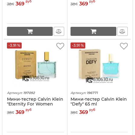
руб
руб
369
369
384
384
-3.91 %
-3.91 %
Артикул:
197092
Артикул:
196771
Мини-тестер Calvin Klein
Мини-тестер Calvin Klein
"Eternity For Women
"Defy" 65 ml
Reflections" 65 ml
руб
руб
369
369
384
384