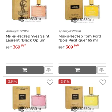
Артикул:
197068
Артикул:
201818
Мини-тестер Yves Saint
Мини-тестер Tom Ford
Laurent "Black Opium
"Bois Pacifique" 65 ml
Over Red" 65 ml
руб
руб
369
369
384
384
-3.91 %
-3.91 %