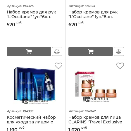
Артикул:
194375
Артикул:
194374
Набор кремов для рук
Набор кремов для рук
"L'Occitane" 1уп.*6шт.
"L'Occitane" 1уп.*8шт.
(аромат а ассортименте)
(аромат а ассортименте)
руб
руб
520
620
Артикул:
194333
Артикул:
194947
Косметический набор
Набор кремов для лица
для ухода за лицом с
CLARINS "Travel Exclusive
гиалоурановой кислотой
Extra-Firming Partners"
руб
руб
1 190
1 620