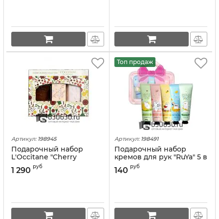
Топ продаж
Артикул:
198945
Артикул:
198491
Подарочный набор
Подарочный набор
L'Occitane "Cherry
кремов для рук "RuYa" 5 в
Blossom" 3 в 1
1
руб
руб
1 290
140