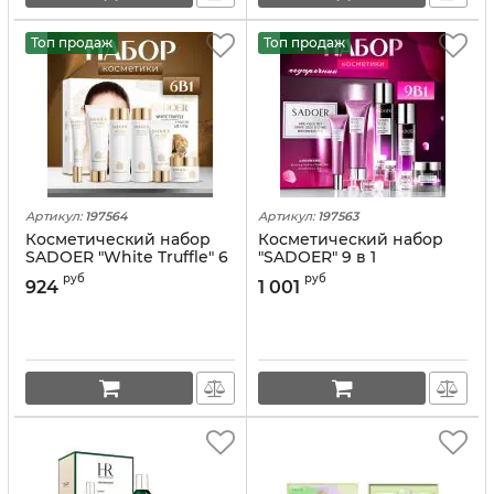
Топ продаж
Топ продаж
Артикул:
197564
Артикул:
197563
Косметический набор
Косметический набор
SADOER "White Truffle" 6
"SADOER" 9 в 1
в 1
руб
руб
924
1 001