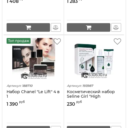
1 408
1 283
Топ продаж
Артикул:
188710
Артикул:
193987
Набор Chanel "Le Lift" 4 в
Косметический набор
1
Seline Girl "High
Moisturizing Body Lotion
руб
руб
1 390
230
+ Hand Cream" 2 в 1