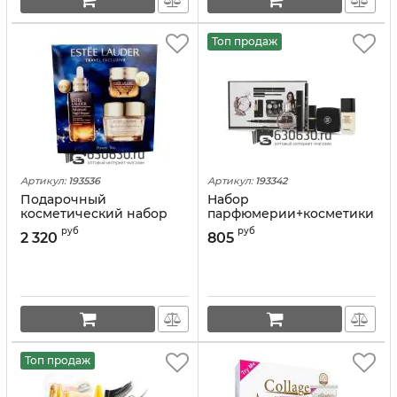
Топ продаж
Артикул:
193536
Артикул:
193342
Подарочный
Набор
косметический набор
парфюмерии+косметики
"Travel Exclusive Power
"Chanel" 6 в 1
руб
руб
2 320
805
Trio"
Топ продаж