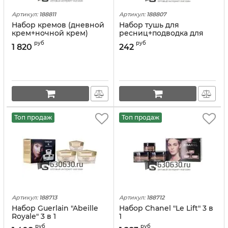
Артикул:
188811
Артикул:
188807
Набор кремов (дневной
Набор тушь для
крем+ночной крем)
ресниц+подводка для
Helena Rubinstein 2 в 1
глаз Shedoes "24 Hour"
руб
руб
1 820
242
Топ продаж
Топ продаж
Артикул:
188713
Артикул:
188712
Набор Guerlain "Abeille
Набор Chanel "Le Lift" 3 в
Royale" 3 в 1
1
руб
руб