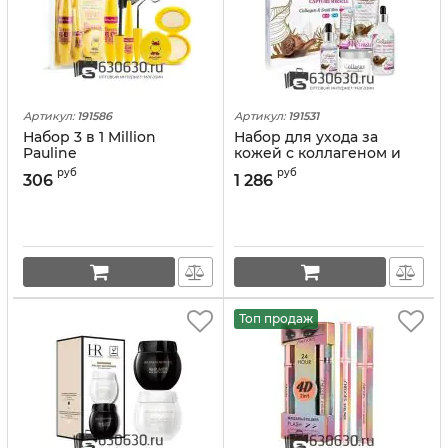
Артикул:
191586
Артикул:
191531
Набор 3 в 1 Million
Набор для ухода за
Pauline
кожей с коллагеном и
Тушь+Пудра+Подводка
улиткой Collagen
руб
руб
306
1 286
для глаз
"Capture Miracle" 5 в 1
Топ продаж