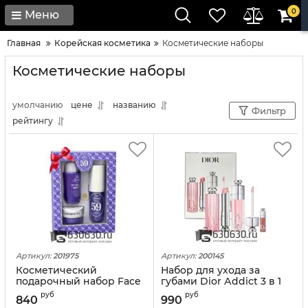
0
Меню
Главная
Корейская косметика
Косметические наборы
Косметические наборы
умолчанию
цене
названию
Фильтр
рейтингу
Артикул:
201975
Артикул:
200145
Косметический
Набор для ухода за
подарочный набор Face
губами Dior Аddict 3 в 1
Beauty 3 в 1
руб
руб
840
990