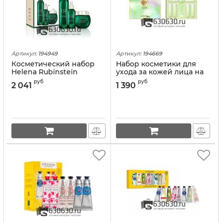
Артикул:
194949
Артикул:
194669
Косметический набор
Набор косметики для
Helena Rubinstein
ухода за кожей лица на
"POWERCELL
основе ромашки
руб
руб
2 041
1 390
SKINMUNITY SET" 3 в 1
"Chamomile Boseine" 8 в
1