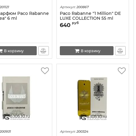
201121
Артикул:
200867
арфюм Paco Rabanne
Paco Rabanne "1 Million" DE
a" 6 ml
LUXE COLLECTION 55 ml
руб
640
В корзину
В корзину
200931
Артикул:
200324