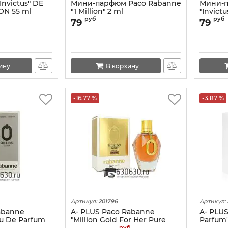
Invictus" DE
Мини-парфюм Paco Rabanne
Мини-п
ON 55 ml
"1 Million" 2 ml
"Invictu
руб
руб
79
79
ину
В корзину
-16.77 %
-3.87 %
Артикул:
201796
Артикул:
abanne
A- PLUS Paco Rabanne
A- PLU
au De Parfum
"Million Gold For Her Pure
Parfum"
руб