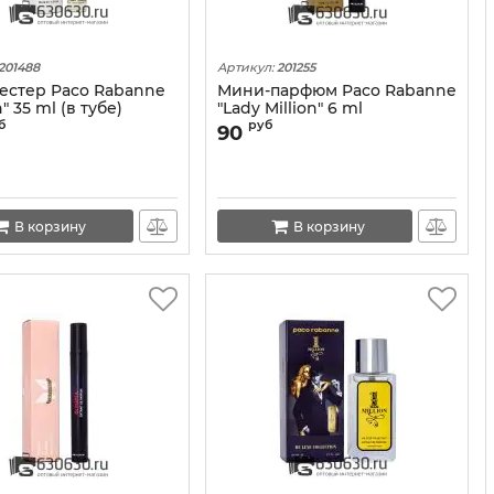
201488
Артикул:
201255
естер Paco Rabanne
Мини-парфюм Paco Rabanne
n" 35 ml (в тубе)
"Lady Million" 6 ml
б
руб
90
В корзину
В корзину