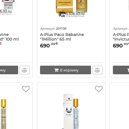
Артикул:
201736
Артикул:
anne
A-Plus Paco Rabanne
A-Plus
d" 100 ml
"1Million" 65 ml
"Invictu
б
руб
ру
690
690
ину
В корзину