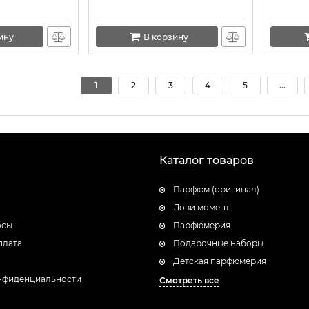
ину
В корзину
1
2
3
4
5
...
Каталог товаров
Парфюм (оригинал)
Лови момент
осы
Парфюмерия
плата
Подарочные наборы
Детская парфюмерия
нфиденциальности
Смотреть все