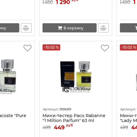
 (Евро)
Jasmine" 80 ml
1 290
1
1 550
1 550
ину
В корзину
-10.02 %
-10.02 %
Артикул:
199689
Артикул:
coste "Pure
Мини-тестер Paco Rabanne
Мини-т
"1 Million Parfum" 63 ml
"Lady Mi
руб
449
4
499
499