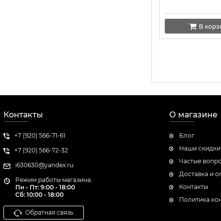
66 мл
40 мл NEW
В корз
10 мл NEW
55 ml NEW
62 мл extrait
50 мл Lux
Color Box 100 ml (ОАЭ)
Контакты
О магазине
20 ml NEW
63 ml
+7 (920) 566-71-61
Блог
2 ml
Наши скидки
+7 (920) 566-72-32
Частые вопр
55 ml DE LUXE COLLECTION
i630630@yandex.ru
Доставка и о
35 ml (в тубе)
Режим работы магазина:
Контакты
Пн - Пт: 9:00 - 18:00
Сб:
10:00 - 18:00
Политика ко
Обратная связь