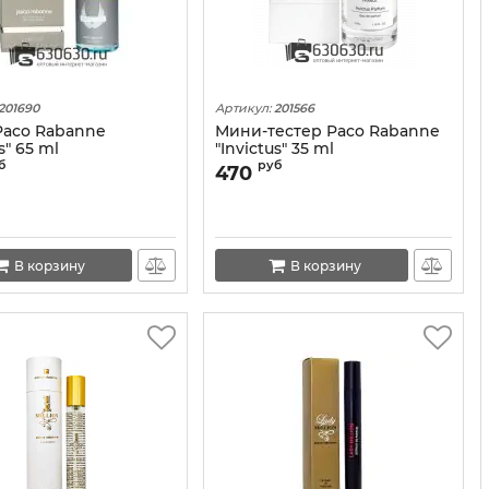
201690
Артикул:
201566
 Paco Rabanne
Мини-тестер Paco Rabanne
s" 65 ml
"Invictus" 35 ml
б
руб
470
В корзину
В корзину