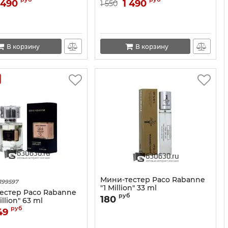
 490
1 490
1 550
В корзину
В корзину
Мини-тестер Paco Rabanne
199597
"1 Million" 33 ml
естер Paco Rabanne
руб
180
llion" 63 ml
руб
49