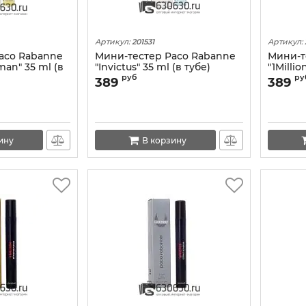
Артикул:
201531
Артикул:
aco Rabanne
Мини-тестер Paco Rabanne
Мини-т
man" 35 ml (в
"Invictus" 35 ml (в тубе)
"1Millio
руб
ру
389
389
ину
В корзину