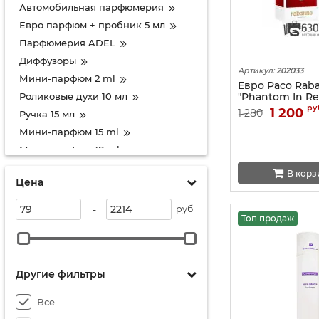
Автомобильная парфюмерия
Евро парфюм + пробник 5 мл
Парфюмерия ADEL
Диффузоры
Артикул:
202033
Мини-парфюм 2 ml
Евро Paco Rab
Роликовые духи 10 мл
"Phantom In Re
ру
1 200
1 280
Ручка 15 мл
Мини-парфюм 15 ml
Мини-парфюм 18 ml
Мини-парфюм 19 ml
В корз
Цена
Мини парфюмерия 20 ml
Набор духов 3х20 мл
-
руб
Топ продаж
Парфюм 25 мл Duty Free
Мини парфюм 30 мл New
Мини парфюмерия EURO LUX
30 ml
Другие фильтры
Мини 35 ml (треугольник)
Все
Мини тестер 35 ml-Турция