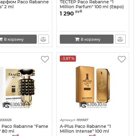
арфюм Paco Rabanne
ТЕСТЕР Paco Rabanne "1
s" 2 ml
Million Parfum" 100 ml (Евро)
руб
1 290
В корзину
В корзину
-3.87 %
200025
Артикул:
199987
S Paco Rabanne "Fame
A-Plus Paco Rabanne "1
 80 ml
Million Intense" 100 ml
руб
руб