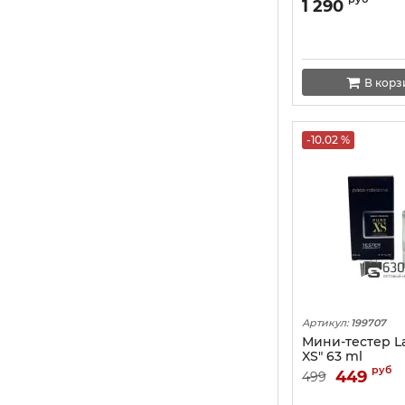
Intense" 100 ml
1 290
3 в 1
6 мл
48 ml
В корз
65 мл
64 мл
-10.02 %
35 мл (треугольник)
40 ml (Original)
18 мл
42 мл
42 мл NEW
44 мл (в тубе)
Артикул:
199707
55 ml
Мини-тестер La
XS" 63 ml
60 мл Extrait NEW
руб
449
499
33 мл Special Production