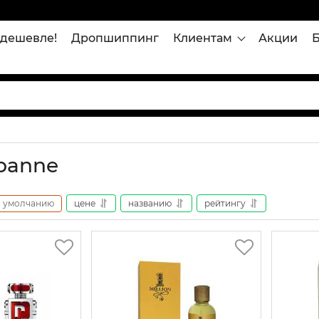
дешевле!
Дропшиппинг
Клиентам
Акции
banne
умолчанию
цене
названию
рейтингу