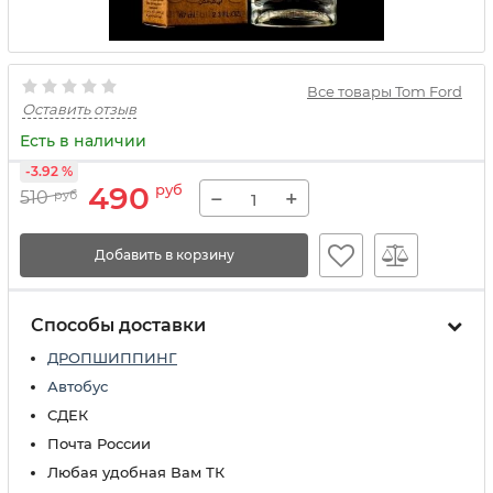
Все товары Tom Ford
Оставить отзыв
Есть в наличии
-3.92 %
490
руб
−
+
510
руб
Добавить в корзину
Способы доставки
ДРОПШИППИНГ
Автобус
СДЕК
Почта России
Любая удобная Вам ТК