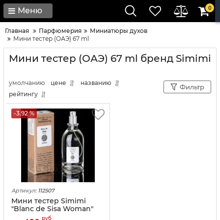
0
Меню
Главная
Парфюмерия
Миниатюры духов
Мини тестер (ОАЭ) 67 ml
Мини тестер (ОАЭ) 67 ml бренд Simimi
умолчанию
цене
названию
Фильтр
рейтингу
-3.92 %
Артикул:
112507
Мини тестер Simimi
"Blanc de Sisa Woman"
(ОАЭ) 67 ml
руб