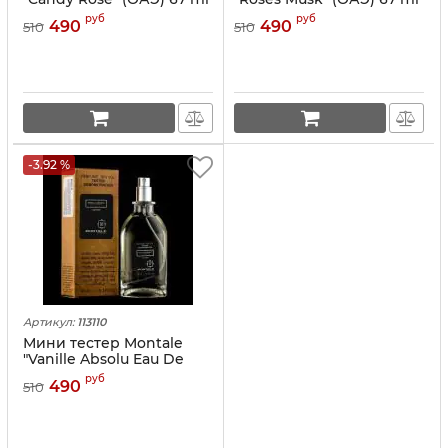
руб
руб
490
490
510
510
-3.92 %
Артикул:
113110
Мини тестер Montale
"Vanille Absolu Eau De
Parfum" (ОАЭ) 67 ml
руб
490
510