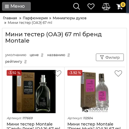
0
Меню
Главная
Парфюмерия
Миниатюры духов
Мини тестер (ОАЭ) 67 ml
Мини тестер (ОАЭ) 67 ml бренд
Montale
умолчанию
цене
названию
Фильтр
рейтингу
-3.92 %
-3.92 %
Артикул:
117669
Артикул:
112504
Мини тестер Montale
Мини тестер Montale
"Candy Rose" (ОАЭ) 67 ml
"Roses Musk" (ОАЭ) 67 ml