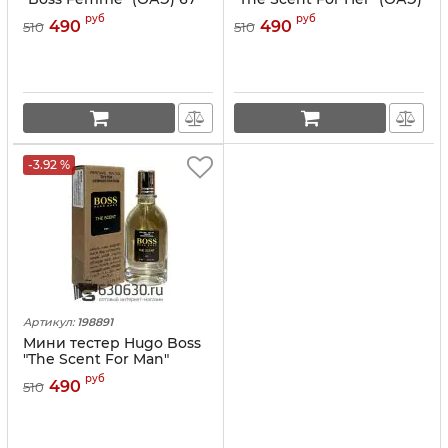
ml
67 ml
руб
руб
490
490
510
510
-3.92 %
Артикул:
198891
Мини тестер Hugo Boss
"The Scent For Man"
(ОАЭ) 67 ml
руб
490
510