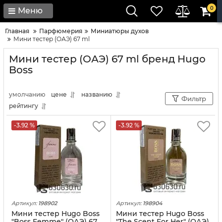
0
Меню
Главная
Парфюмерия
Миниатюры духов
Мини тестер (ОАЭ) 67 ml
Мини тестер (ОАЭ) 67 ml бренд Hugo
Boss
умолчанию
цене
названию
Фильтр
рейтингу
-3.92 %
-3.92 %
Артикул:
198902
Артикул:
198904
Мини тестер Hugo Boss
Мини тестер Hugo Boss
"Boss Femme" (ОАЭ) 67
"The Scent For Her" (ОАЭ)