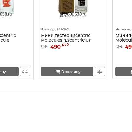
Артикул:
197046
Артикул:
centric
Мини тестер Escentric
Мини те
ecule
Molecules "Escentric 01"
Molecul
ОАЭ) 67 ml
(ОАЭ) 67 ml
(ОАЭ) 6
руб
490
49
510
510
ину
В корзину