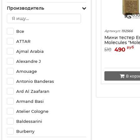
Производитель
Все
Артикул:
192566
Мини тестер Es
ATTAR
Molecules "Mol
01+Mandarin" (
руб
490
510
Ajmal Arabia
Alexandre J
Amouage
В корз
Antonio Banderas
Ard Al Zaafaran
Armand Basi
Atelier Cologne
Baldessarini
Burberry