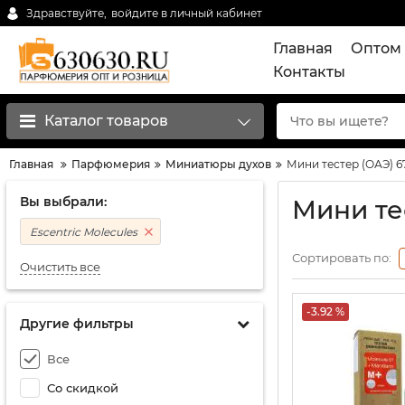
Здравствуйте,
войдите в личный кабинет
Главная
Оптом 
Контакты
Каталог товаров
Главная
Парфюмерия
Миниатюры духов
Мини тестер (ОАЭ) 6
Вы выбрали:
Мини тес
Escentric Molecules
Сортировать по:
Очистить все
-3.92 %
Другие фильтры
Все
Со скидкой