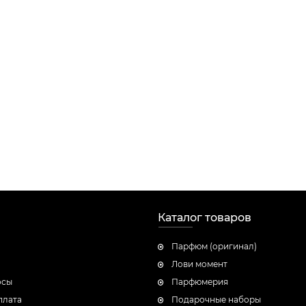
Каталог товаров
Парфюм (оригинал)
Лови момент
осы
Парфюмерия
плата
Подарочные наборы