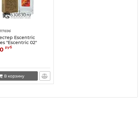
117696
стер Escentric
es "Escentric 02"
7 ml
руб
0
В корзину