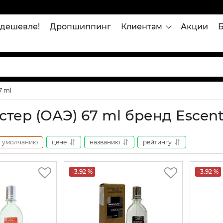
дешевле!
Дропшиппинг
Клиентам
Акции
7 ml
тер (ОАЭ) 67 ml бренд Escent
умолчанию
цене
названию
рейтингу
-3.92 %
-3.92 %