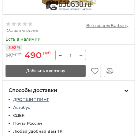
Все товары Burberry
Оставить отзыв
Есть в наличии
-3.92 %
490
руб
−
+
510
руб
Добавить в корзину
Способы доставки
ДРОПШИППИНГ
Автобус
СДЕК
Почта России
Любая удобная Вам ТК