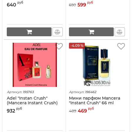
ml
руб
руб
640
599
650
-4.09 %
Артикул:
195763
Артикул:
196462
Adel "Instan Crush"
Мини парфюм Mancera
(Mancera Instant Crush)
"Instant Crush" 66 ml
EDP 55 ml
руб
руб
932
469
489