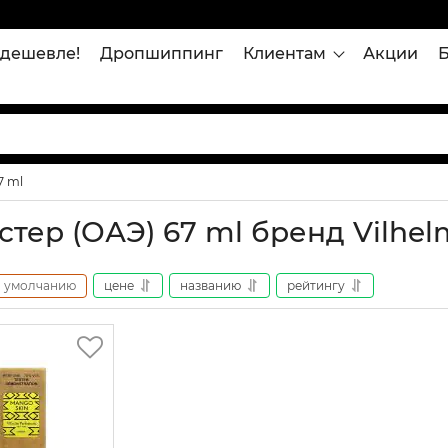
дешевле!
Дропшиппинг
Клиентам
Акции
7 ml
стер (ОАЭ) 67 ml бренд Vilhel
умолчанию
цене
названию
рейтингу