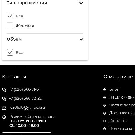
Bvlgari
Тип парфюмерии
Byredo
Все
Cacharel
Женская
Carolina Herrera
Объем
Casamorati
Cerruti
Все
Chanel
Christian Dior
Контакты
О магазине
Clinique
Creed
+7 (920) 566-71-61
Блог
Наши скидки
DKNY
+7 (920) 566-72-32
Частые вопр
DSQUARED2
i630630@yandex.ru
Доставка и о
Режим работы магазина:
Dolce & Gabbana
Контакты
Пн - Пт: 9:00 - 18:00
Сб:
10:00 - 18:00
Eisenberg
Политика ко