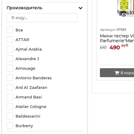
Производитель
Все
Артикул:
117193
Мини тестер V
ATTAR
Parfumerie"Man
(ОАЭ) 67 ml
руб
490
510
Ajmal Arabia
Alexandre J
Amouage
В корз
Antonio Banderas
Ard Al Zaafaran
Armand Basi
Atelier Cologne
Baldessarini
Burberry