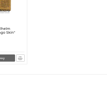
ilhelm
go Skin"
ину