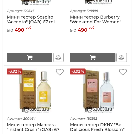
Артикул:
192547
Артикул:
198899
Мини тестер Sospiro
Мини тестер Burberry
"Accento" (ОАЭ) 67 ml
"Weekend For Women"
(ОАЭ) 67 ml
руб
руб
490
490
510
510
-3.92 %
-3.92 %
Артикул:
200464
Артикул:
192562
Мини тестер Mancera
Мини тестер DKNY "Be
"Instant Crush" (ОАЭ) 67
Delicious Fresh Blossom"