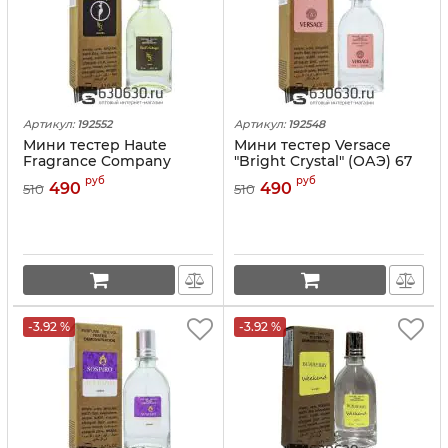
Артикул:
192552
Артикул:
192548
Мини тестер Haute
Мини тестер Versace
Fragrance Company
"Bright Crystal" (ОАЭ) 67
"Devil's Intrigue" (ОАЭ) 67
ml
руб
руб
490
490
510
510
ml
-3.92 %
-3.92 %