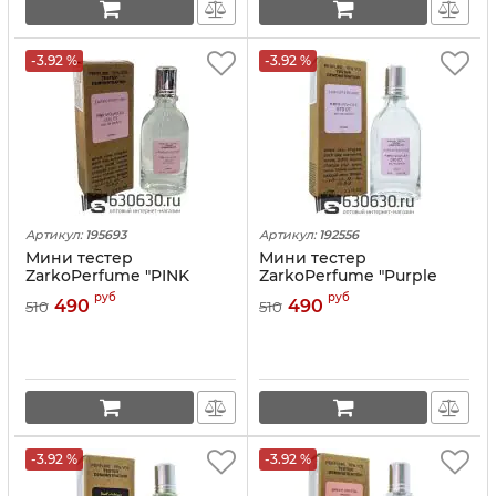
-3.92 %
-3.92 %
Артикул:
195693
Артикул:
192556
Мини тестер
Мини тестер
ZarkoPerfume "PINK
ZarkoPerfume "Purple
MOLeCULE 090.09" (ОАЭ)
Molecule 070.07" (ОАЭ) 67
руб
руб
490
490
510
510
67 ml
ml
-3.92 %
-3.92 %