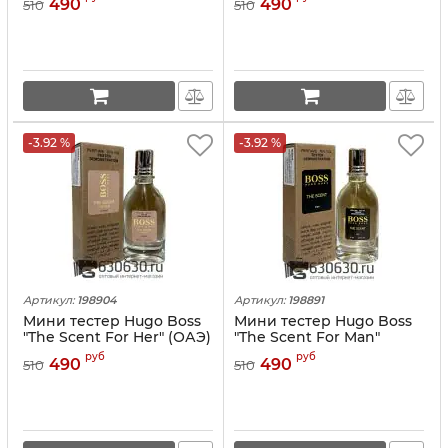
490
490
510
510
-3.92 %
-3.92 %
Артикул:
198904
Артикул:
198891
Мини тестер Hugo Boss
Мини тестер Hugo Boss
"The Scent For Her" (ОАЭ)
"The Scent For Man"
67 ml
(ОАЭ) 67 ml
руб
руб
490
490
510
510