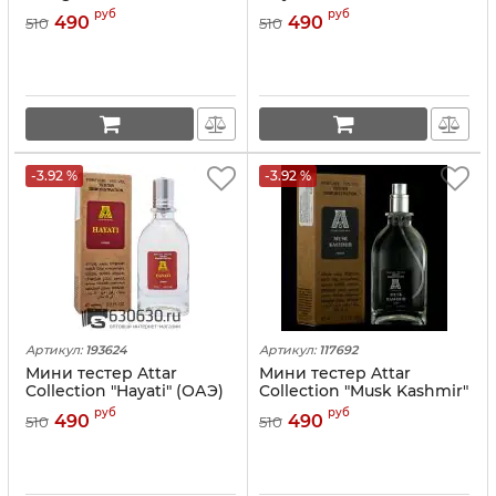
(ОАЭ) 67 ml
(ОАЭ) 67 ml
руб
руб
490
490
510
510
-3.92 %
-3.92 %
Артикул:
193624
Артикул:
117692
Мини тестер Attar
Мини тестер Attar
Collection "Hayati" (ОАЭ)
Collection "Musk Kashmir"
67 ml
(ОАЭ) 67 ml
руб
руб
490
490
510
510