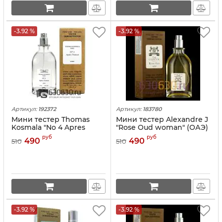
-3.92 %
-3.92 %
Артикул:
192372
Артикул:
183780
Мини тестер Thomas
Мини тестер Alexandre J
Kosmala "No 4 Apres
"Rose Oud woman" (ОАЭ)
L'Amour" (ОАЭ) 67 ml
67 ml
руб
руб
490
490
510
510
-3.92 %
-3.92 %