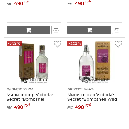
ml
(ОАЭ) 67 ml
руб
руб
490
490
510
510
-3.92 %
-3.92 %
Артикул:
197045
Артикул:
192373
Мини тестер Victoria's
Мини тестер Victoria's
Secret "Bombshell
Secret "Bombshell Wild
Paradise" (ОАЭ) 67 ml
Flower" (ОАЭ) 67 ml
руб
руб
490
490
510
510