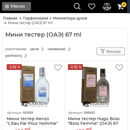
0
Меню
Главная
Парфюмерия
Миниатюры духов
Мини тестер (ОАЭ) 67 ml
Мини тестер (ОАЭ) 67 ml
умолчанию
цене
названию
Фильтр
рейтингу
-3.92 %
-3.92 %
Артикул:
192559
Артикул:
198902
Мини тестер Kenzo
Мини тестер Hugo Boss
"L'Eau Par Pour Homme"
"Boss Femme" (ОАЭ) 67
(ОАЭ) 67 ml
ml
руб
руб