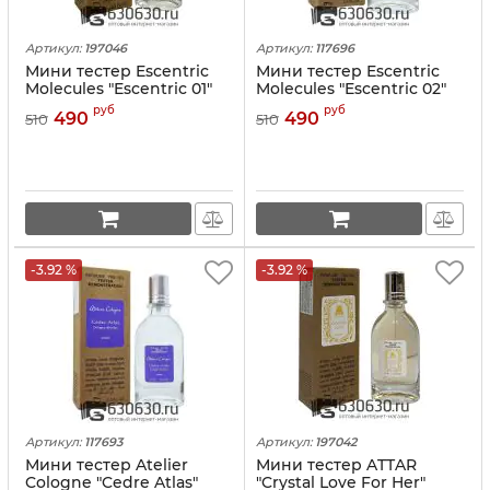
Артикул:
197046
Артикул:
117696
Мини тестер Escentric
Мини тестер Escentric
Molecules "Escentric 01"
Molecules "Escentric 02"
(ОАЭ) 67 ml
(ОАЭ) 67 ml
руб
руб
490
490
510
510
-3.92 %
-3.92 %
Артикул:
117693
Артикул:
197042
Мини тестер Atelier
Мини тестер ATTAR
Cologne "Cedre Atlas"
"Crystal Love For Her"