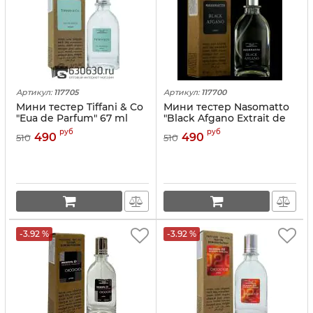
Артикул:
117705
Артикул:
117700
Мини тестер Tiffani & Co
Мини тестер Nasomatto
"Eua de Parfum" 67 ml
"Black Afgano Extrait de
Parfum" (ОАЭ) 67 ml
руб
руб
490
490
510
510
-3.92 %
-3.92 %