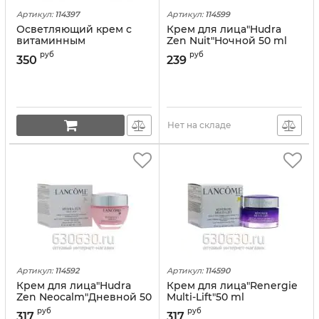
Артикул:
114397
Артикул:
114599
Осветляющий крем с
Крем для лица"Hudra
витаминным
Zen Nuit"Hочной 50 ml
комплексом DR. JART+
руб
руб
350
239
"V7 TONING LIGHT" 15 ml
Нет на складе
Артикул:
114592
Артикул:
114590
Крем для лица"Hudra
Крем для лица"Renergie
Zen Neocalm"Дневной 50
Multi-Lift"50 ml
ml
руб
руб
317
317