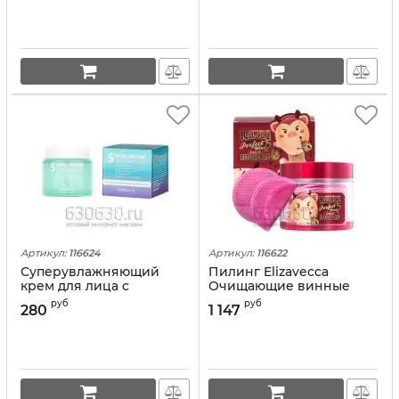
Артикул:
116624
Артикул:
116622
Суперувлажняющий
Пилинг Elizavecca
крем для лица с
Очищающие винные
гиалуроновым
пилинг-пэды Hell-Pore
руб
руб
280
1 147
комплексом FarmStay
Perfect Wine Sparkling
"Hyaluronic 5 Water Drop
Peeling
Cream"