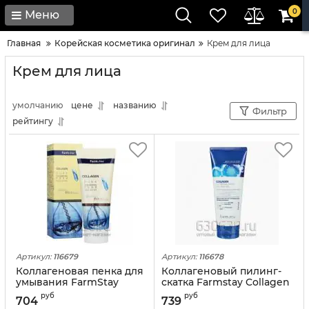
0
Меню
Главная
Корейская косметика оригинал
Крем для лица
Крем для лица
умолчанию
цене
названию
Фильтр
рейтингу
Артикул:
116679
Артикул:
116678
Коллагеновая пенка для
Коллагеновый пилинг-
умывания FarmStay
скатка Farmstay Collagen
Collagen Pure Cleansing
Water Full Moist Peeling
руб
руб
704
739
Foam( оригинал)
Gel( оригинал)