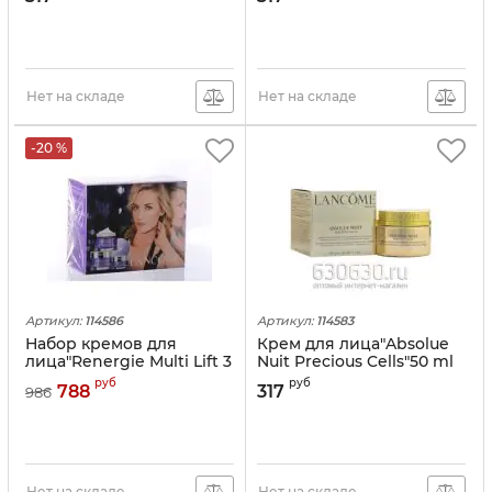
Нет на складе
Нет на складе
-20 %
Артикул:
114586
Артикул:
114583
Набор кремов для
Крем для лица"Absolue
лица"Renergie Multi Lift 3
Nuit Precious Cells"50 ml
in 1"
руб
руб
788
317
986
Нет на складе
Нет на складе