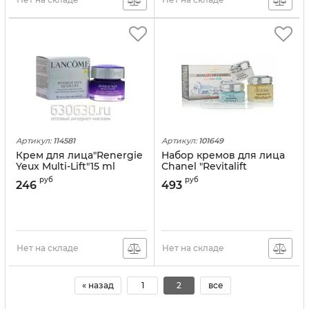
Артикул:
114581
Артикул:
101649
Крем для лица"Renergie
Набор кремов для лица
Yeux Multi-Lift"15 ml
Сhanel "Revitalift
Programme"
руб
руб
246
493
Day+Eyes+Night
Нет на складе
Нет на складе
« назад
1
2
все