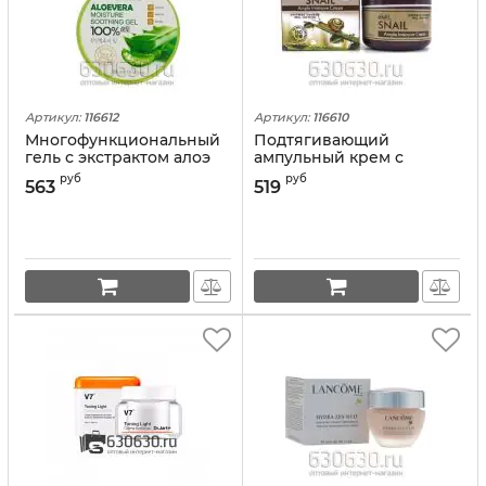
Артикул:
116612
Артикул:
116610
Многофункциональный
Подтягивающий
гель с экстрактом алоэ
ампульный крем с
Aloe Vera Moisture
улиткой Ekel Snail Ample
руб
руб
563
519
Soothing Gel 100% (
Intensive Cream, 100г
оригинал)
(оригинал)