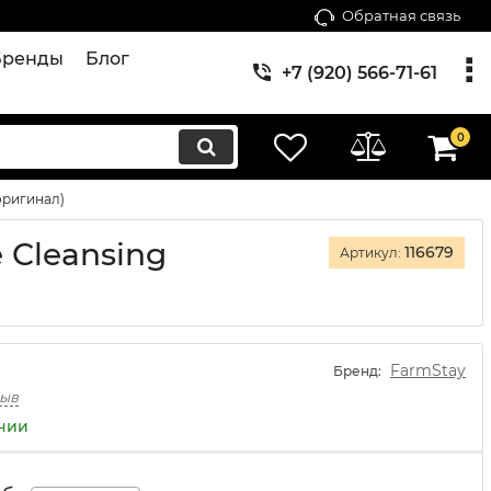
Обратная связь
Бренды
Блог
+7 (920) 566-71-61
0
оригинал)
 Cleansing
116679
Артикул:
FarmStay
Бренд:
зыв
ичии