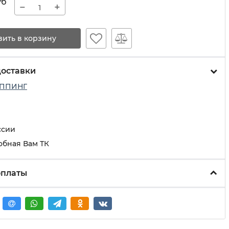
уб
−
+
вить в корзину
доставки
ППИНГ
ссии
обная Вам ТК
оплаты