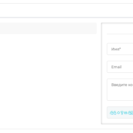
Имя*
Email
Введите к
44 + ? = 4