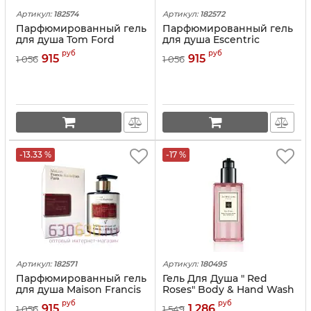
Артикул:
182574
Артикул:
182572
Парфюмированный гель
Парфюмированный гель
для душа Tom Ford
для душа Escentric
"Bitter Peach" 300ml
Molecules "Escentric 02"
руб
руб
915
915
1 056
1 056
300ml
-13.33 %
-17 %
Артикул:
182571
Артикул:
180495
Парфюмированный гель
Гель Для Душа " Red
для душа Maison Francis
Roses" Body & Hand Wash
Kurkdjian "Baccarat
Gel Moussant 250 ml
руб
руб
915
1 286
1 056
1 549