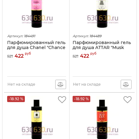
Артикул:
184491
Артикул:
184489
Парфюмированный гель
Парфюмированный гель
для душа Chanel "Chance
для душа ATTAR "Musk
Eau Fraiche" 250 ml
Kashmir" 250 ml
руб
руб
422
422
521
521
Нет на складе
Нет на складе
-18.92 %
-18.92 %