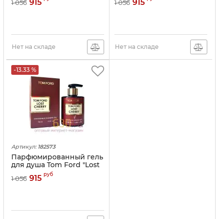
915
915
1 056
1 056
Нет на складе
Нет на складе
-13.33 %
Артикул:
182573
Парфюмированный гель
для душа Tom Ford "Lost
Cherry" 300ml
руб
915
1 056