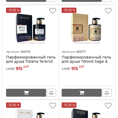
-13.33 %
-13.33 %
Артикул:
182578
Артикул:
182577
Парфюмированный гель
Парфюмированный гель
для душа Tiziana Terenzi
для душа "Wood Sage &
"Kirke" 300ml
Sea Salt" 300ml
руб
руб
915
915
1 056
1 056
-13.33 %
-13.33 %