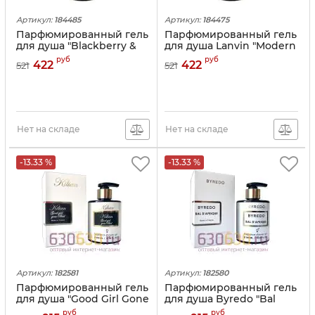
Артикул:
184485
Артикул:
184475
Парфюмированный гель
Парфюмированный гель
для душа "Blackberry &
для душа Lanvin "Modern
Bay" 250 ml
Princess" 250 ml
руб
руб
422
422
521
521
Нет на складе
Нет на складе
-13.33 %
-13.33 %
Артикул:
182581
Артикул:
182580
Парфюмированный гель
Парфюмированный гель
для душа "Good Girl Gone
для душа Byredo "Bal
Bad By Kilian" 300ml
D'Afrique" 300ml
руб
руб