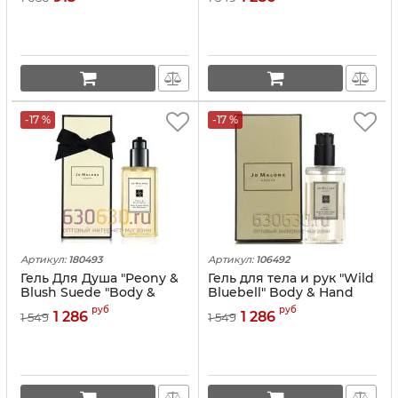
Rouge 540" 300ml
-17 %
-17 %
Артикул:
180493
Артикул:
106492
Гель Для Душа "Peony &
Гель для тела и рук "Wild
Blush Suede "Body &
Bluebell" Body & Hand
Hand Wash Gel Moussant
Wash Gel Moussant 250
руб
руб
1 286
1 286
1 549
1 549
250 ml
ml