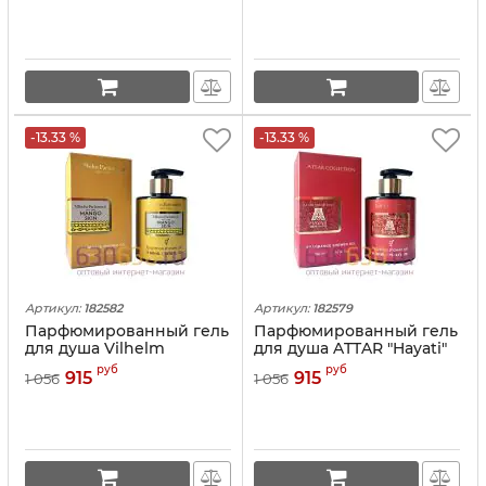
-13.33 %
-13.33 %
Артикул:
182582
Артикул:
182579
Парфюмированный гель
Парфюмированный гель
для душа Vilhelm
для душа ATTAR "Hayati"
Parfumerie "Mango Skin"
300ml
руб
руб
915
915
1 056
1 056
300ml