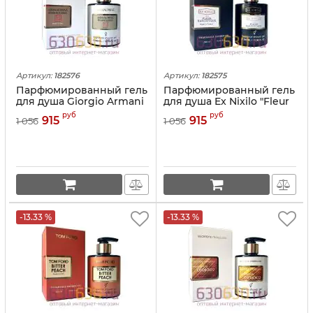
Артикул:
182576
Артикул:
182575
Парфюмированный гель
Парфюмированный гель
для душа Giorgio Armani
для душа Ex Nixilo "Fleur
"Pivoine Suzhou" 300ml
Narcotique" 300ml
руб
руб
915
915
1 056
1 056
-13.33 %
-13.33 %