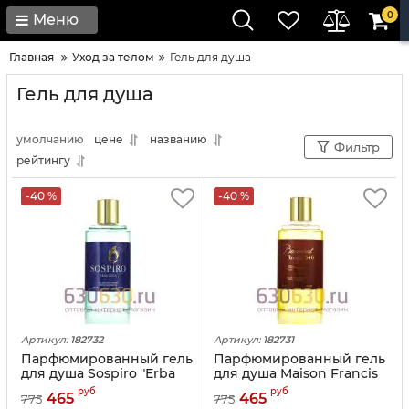
0
Меню
Главная
Уход за телом
Гель для душа
Гель для душа
умолчанию
цене
названию
Фильтр
рейтингу
-40 %
-40 %
Артикул:
182732
Артикул:
182731
Парфюмированный гель
Парфюмированный гель
для душа Sospiro "Erba
для душа Maison Francis
Pura" 250ml
Kurkdjian "Baccarat
руб
руб
465
465
775
775
Rouge 540" 250ml