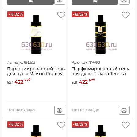
-18.92 %
-18.92 %
Артикул:
184503
Артикул:
184493
Парфюмированный гель
Парфюмированный гель
для душа Maison Francis
для душа Tiziana Terenzi
Kurkdjian "Baccarat
"Kirke" 250 ml
руб
руб
422
422
521
521
Rouge 540" 250 ml
Нет на складе
Нет на складе
-18.92 %
-18.92 %