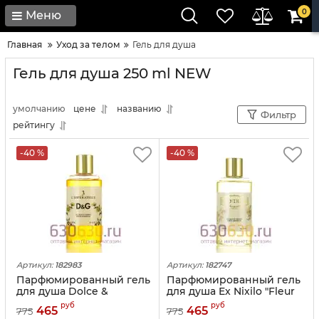
0
Меню
Главная
Уход за телом
Гель для душа
Гель для душа 250 ml NEW
умолчанию
цене
названию
Фильтр
рейтингу
-40 %
-40 %
Артикул:
182983
Артикул:
182747
Парфюмированный гель
Парфюмированный гель
для душа Dolce &
для душа Ex Nixilo "Fleur
Gabbana "3 L'Imperatrice"
Narcotique 250ml
руб
руб
465
465
775
775
250ml