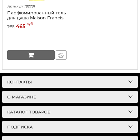
Артикул:
182731
Парфюмированный гель
для душа Maison Francis
Kurkdjian "Baccarat
руб
465
775
Rouge 540" 250ml
КОНТАКТЫ
О МАГАЗИНЕ
КАТАЛОГ ТОВАРОВ
ПОДПИСКА