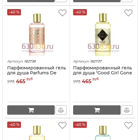
-40 %
-40 %
Артикул:
182738
Артикул:
182737
Парфюмированный гель
Парфюмированный гель
для душа Parfums De
для душа "Good Girl Gone
Marly "Delina" 250ml
Bad By Kilian" 250ml
руб
руб
465
465
775
775
-40 %
-40 %