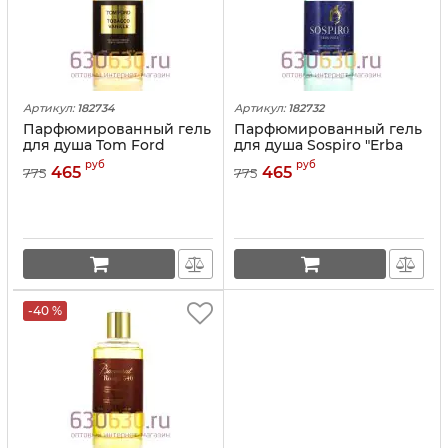
Артикул:
182734
Артикул:
182732
Парфюмированный гель
Парфюмированный гель
для душа Tom Ford
для душа Sospiro "Erba
"Tobacco Vanille" 250ml
Pura" 250ml
руб
руб
465
465
775
775
-40 %