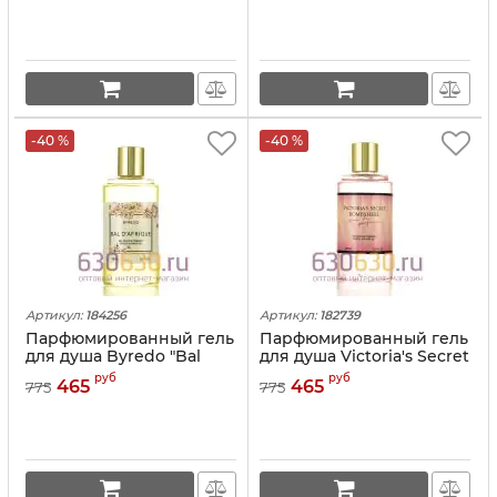
-40 %
-40 %
Артикул:
184256
Артикул:
182739
Парфюмированный гель
Парфюмированный гель
для душа Byredo "Bal
для душа Victoria's Secret
D'Afrique" 250ml
"Bombshell" 250ml
руб
руб
465
465
775
775