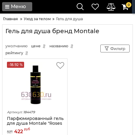
0
Меню
Главная
Уход за телом
Гель для душа
Гель для душа бренд Montale
умолчанию
цене
названию
Фильтр
рейтингу
-18.92 %
Артикул:
184479
Парфюмированный гель
для душа Montale "Roses
Musk" 250 ml
руб
422
521