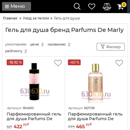
0
Меню
Главная
Уход за телом
Гель для душа
Гель для душа бренд Parfums De Marly
умолчанию
цене
названию
Фильтр
рейтингу
-18.92 %
-40 %
Артикул:
184500
Артикул:
182738
Парфюмированный гель
Парфюмированный гель
для душа Parfums De
для душа Parfums De
Marly "Delina" 250 ml
Marly "Delina" 250ml
руб
руб
422
465
521
775