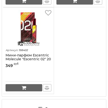
Артикул:
198402
Мини-парфюм Escentric
Molecule "Escentric 02" 20
ml NEW
руб
349