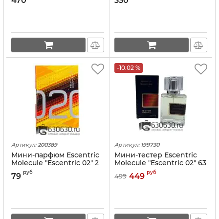
470
330
-10.02 %
Артикул:
200389
Артикул:
199730
Мини-парфюм Escentric
Мини-тестер Escentric
Molecule "Escentric 02" 2
Molecule "Escentric 02" 63
ml
ml
руб
руб
79
449
499