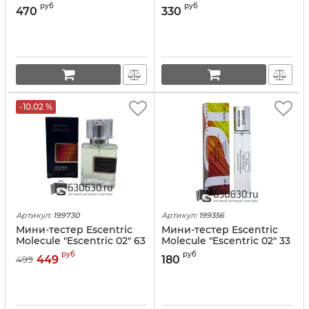
ml
ml VIP
руб
руб
470
330
-10.02 %
Артикул:
199730
Артикул:
199356
Мини-тестер Escentric
Мини-тестер Escentric
Molecule "Escentric 02" 63
Molecule "Escentric 02" 33
ml
ml
руб
руб
449
180
499