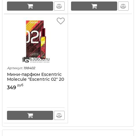
Артикул:
198402
Мини-парфюм Escentric
Molecule "Escentric 02" 20
ml NEW
руб
349