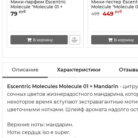
Мини-парфюм Escentric
Мини-тестер Escent
Molecule "Molecule 01 +
Molecule "Molecule 0
Mandarin" 2 ml
Mandarin" 63 ml
руб
руб
79
449
499
В корзину
В корзину
Описание
Характеристики
Отзыв
Escentric Molecules Molecule 01 + Mandarin
- цитр
сочных цветов жизнерадостного мандарина, кот
некоторое время вступают экстравагантные моти
цветочными нотками. Шлейф аромата надолго оста
Верхние ноты: мандарин.
Ноты сердца: iso e super.