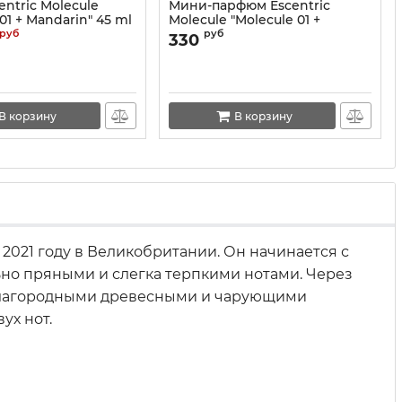
entric Molecule
Мини-парфюм Escentric
01 + Mandarin" 45 ml
Molecule "Molecule 01 +
Mandarin" 15 ml NEW
руб
руб
330
В корзину
В корзину
021 году в Великобритании. Он начинается с
но пряными и слегка терпкими нотами. Через
а благородными древесными и чарующими
ух нот.