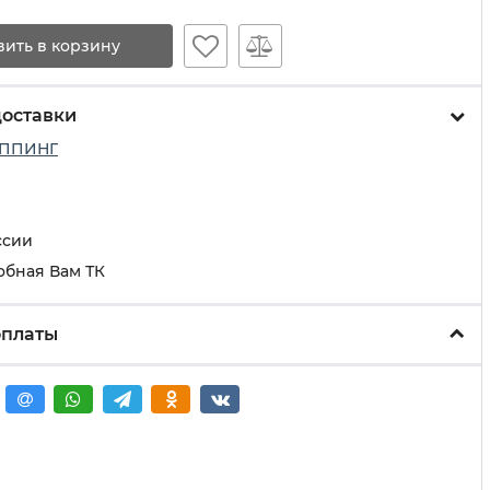
вить в корзину
доставки
ППИНГ
ссии
обная Вам ТК
оплаты