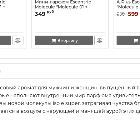
ric
Мини-парфюм Escentric
A-Plus Esc
1 +
Molecule "Molecule 01 +
"Molecule 
Mandarin" 20 ml NEW
руб
349
599
650
В корзину
ы
усовый аромат для мужчин и женщин, выпущенный в 2
орые наполняют внутренний мир парфюма удивитель
вы новой молекулы iso e super, затрагивая чувств
ется в воздухе с чарующей и манящей аурой этих дв