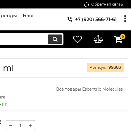
Обратная связь
Бренды
Блог
+7 (920) 566-71-61
0
3 ml
199383
Артикул:
Все товары Escentric Molecules
зыв
ичии
б
−
+