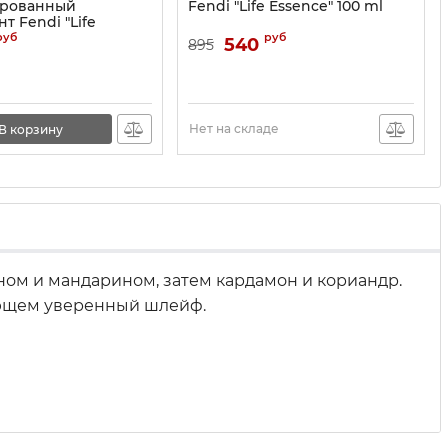
рованный
Fendi "Life Essence" 100 ml
т Fendi "Life
150 ml
руб
руб
540
895
Нет на складе
В корзину
оном и мандарином, затем кардамон и кориандр.
ляющем уверенный шлейф.