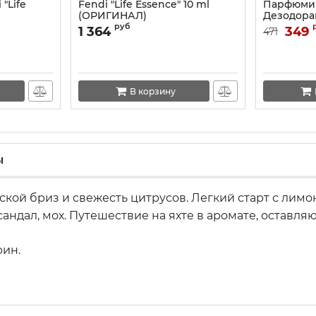
"Life
Fendi "Life Essence" 10 ml
Парфюми
(ОРИГИНАЛ)
Дезодоран
Essence" 
руб
1 364
349
471
В корзину
ы
рской бриз и свежесть цитрусов. Легкий старт с лим
 сандал, мох. Путешествие на яхте в аромате, остав
рин.