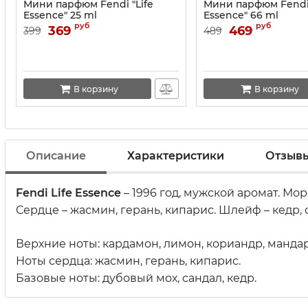
Мини парфюм Fendi "Life
Мини парфюм Fendi 
Essence" 25 ml
Essence" 66 ml
руб
руб
369
469
399
489
В корзину
В корзину
Описание
Характеристики
Отзыв
Fendi Life Essence
– 1996 год, мужской аромат. Мо
Сердце – жасмин, герань, кипарис. Шлейф – кедр,
Верхние ноты: кардамон, лимон, кориандр, манда
Ноты сердца: жасмин, герань, кипарис.
Базовые ноты: дубовый мох, сандал, кедр.