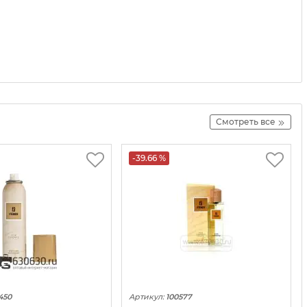
Смотреть все
-39.66 %
450
Артикул:
100577