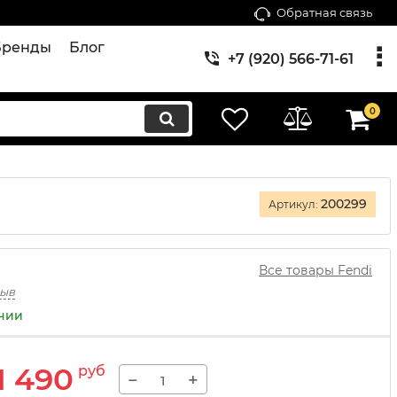
Обратная связь
Бренды
Блог
+7 (920) 566-71-61
0
200299
Артикул:
Все товары Fendi
зыв
ичии
1 490
руб
−
+