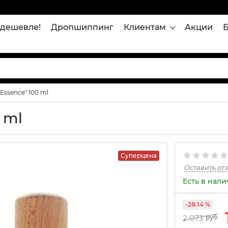
дешевле!
Дропшиппинг
Клиентам
Акции
 Essence" 100 ml
0 ml
Суперцена
Оставить от
Есть в нал
-28.14 %
2 073
руб