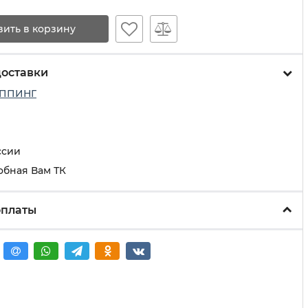
вить в корзину
доставки
ППИНГ
ссии
обная Вам ТК
оплаты