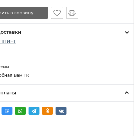
вить в корзину
доставки
ППИНГ
ссии
обная Вам ТК
оплаты