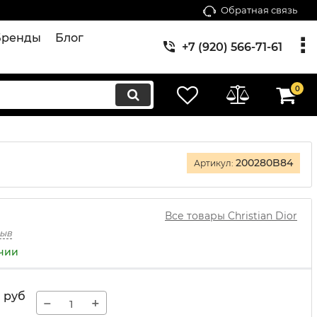
Обратная связь
Бренды
Блог
+7 (920) 566-71-61
0
200280B84
Артикул:
Все товары Christian Dior
зыв
ичии
руб
−
+