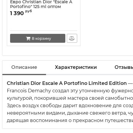
Евро Christian Dior "Escale A
Portofino" 125 ml оптом
руб
1 390
В корзину
Описание
Характеристики
Отзыв
Christian Dior Escale A Portofino Limited Edition
— 
Francois Demachy создал эту утонченную фужерн
культурой, покорившей мастера своей самобытно
Здесь воздух свободы дарит вдохновение для со
невероятными видами, дыхание свежего ветра, чу
дарящая воспоминания о прекрасном путешествии