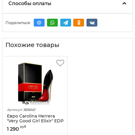
Способы оплаты
Поделиться:
Похожие товары
Артикул:
1835AD
Евро Carolina Herrera
"Very Good Girl Elixir" EDP
80 ml оптом
руб
1 290