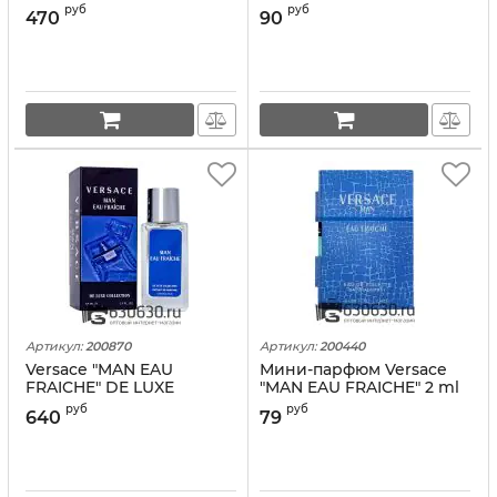
руб
руб
470
90
Артикул:
200870
Артикул:
200440
Versace "MAN EAU
Мини-парфюм Versace
FRAICHE" DE LUXE
"MAN EAU FRAICHE" 2 ml
COLLECTION 55 ml
руб
руб
640
79