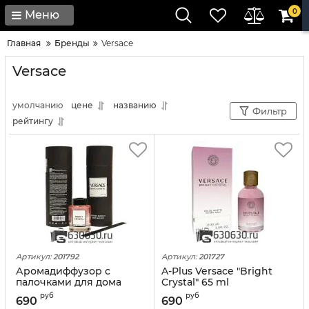
0
Меню
Главная
Бренды
Versace
Versace
умолчанию
цене
названию
Фильтр
рейтингу
Артикул:
201792
Артикул:
201727
Аромадиффузор с
A-Plus Versace "Bright
палочками для дома
Crystal" 65 ml
Versace "Bright Crystal"
руб
руб
690
690
130 ml NEW