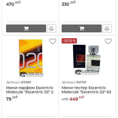
ml
ml VIP
руб
руб
470
330
-10.02 %
Артикул:
200389
Артикул:
199730
Мини-парфюм Escentric
Мини-тестер Escentric
Molecule "Escentric 02" 2
Molecule "Escentric 02" 63
ml
ml
руб
руб
79
449
499