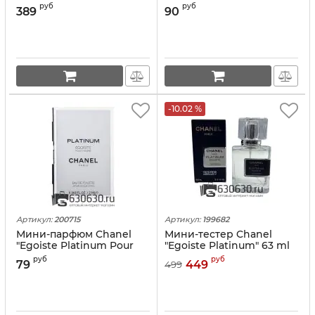
Homme" 35 ml (в тубе)
Homme" 6 ml
руб
руб
389
90
-10.02 %
Артикул:
200715
Артикул:
199682
Мини-парфюм Chanel
Мини-тестер Chanel
"Egoiste Platinum Pour
"Egoiste Platinum" 63 ml
Homme" 2 ml
руб
руб
79
449
499