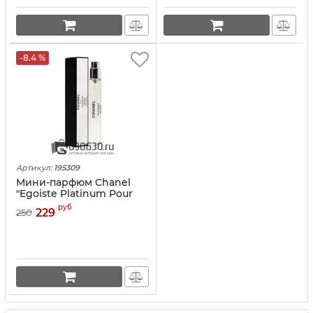
-8.4 %
Артикул:
195309
Мини-парфюм Chanel
"Egoiste Platinum Pour
Homme" 18 ml
руб
229
250