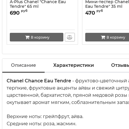
A-Plus Chanel "Chance Eau
Мини-тестер Chanel
Tendre" 65 ml
Eau Tendre" 35 ml
руб
руб
690
470
В корзину
В корзину
Описание
Характеристики
Отзыв
Chanel Chance Eau Tendre
- фруктово-цветочный
терпкие, фруктовые акценты айвы и свежий цитр
царственной, бархатистой, пряной медовой розы
окутывает аромат мягким, соблазнительным запа
Верхние ноты: грейпфрут, айва.
Средние ноты: роза, жасмин.