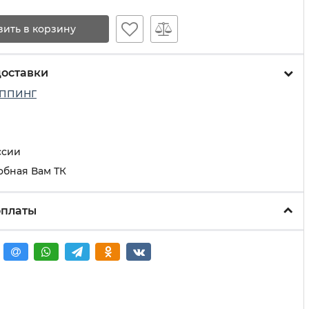
вить в корзину
доставки
ППИНГ
ссии
обная Вам ТК
оплаты