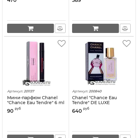
470
389
Артикул:
201137
Артикул:
200840
Мини-парфюм Chanel
Chanel "Chance Eau
"Chance Eau Tendre" 6 ml
Tendre" DE LUXE
COLLECTION 55 ml
руб
руб
90
640