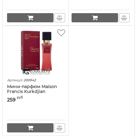
Артикул:
200942
Мини-парфюм Maison
Francis Kurkdjian
"Baccarat Rouge 540
руб
259
Extrait" 32 ml