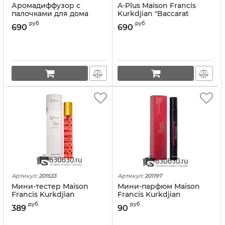
Аромадиффузор с
A-Plus Maison Francis
палочками для дома
Kurkdjian "Baccarat
Maison Francis Kurkdjian
Rouge 540 Extrait" 65 ml
руб
руб
690
690
"Baccarat Rouge 540
Extrait" 130 ml NEW
Артикул:
201533
Артикул:
201197
Мини-тестер Maison
Мини-парфюм Maison
Francis Kurkdjian
Francis Kurkdjian
"Baccarat Rouge 540
"Baccarat Rouge 540
руб
руб
389
90
Extrait" 35 ml (в тубе)
Extrait" 6 ml