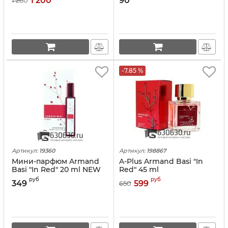
1 200
90
1 280
-7.85 %
Артикул:
19360
Артикул:
198867
Мини-парфюм Armand
A-Plus Armand Basi "In
Basi "In Red" 20 ml NEW
Red" 45 ml
руб
руб
349
599
650