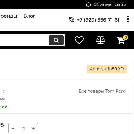
Обратная связь
Бренды
Блог
+7 (920) 566-71-61
0
1489AD
Артикул:
Все товары Tom Ford
(
1
)
зыв
ичии
уб
−
+