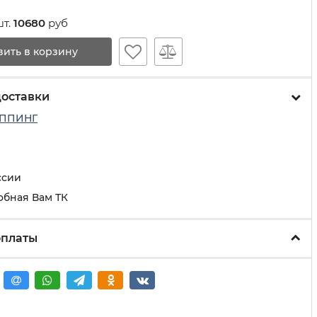
шт.
10680
руб
вить в корзину
доставки
ППИНГ
ссии
обная Вам ТК
оплаты