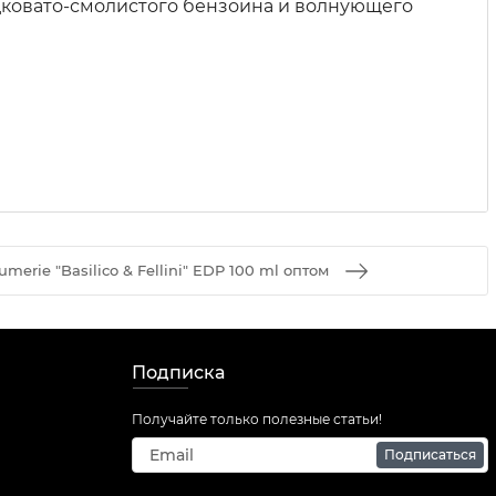
дковато-смолистого бензоина и волнующего
umerie "Basilico & Fellini" EDP 100 ml оптом
Подписка
Получайте только полезные статьи!
Подписаться