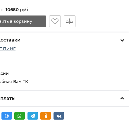
шт.
10680
руб
вить в корзину
доставки
ППИНГ
ссии
обная Вам ТК
оплаты