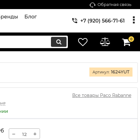
Обратная связь
Бренды
Блог
+7 (920) 566-71-61
0
1624YUT
Артикул:
Все товары Paco Rabanne
зыв
ичии
уб
−
+