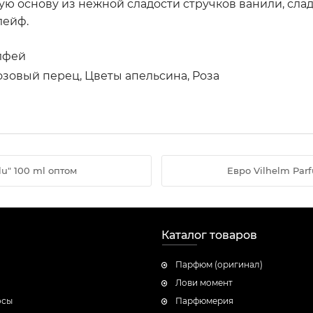
ю основу из нежной сладости стручков ванили, сла
лейф.
лфей
зовый перец, Цветы апельсина, Роза
lu" 100 ml оптом
Евро Vilhelm Parf
Каталог товаров
Парфюм (оригинал)
Лови момент
осы
Парфюмерия