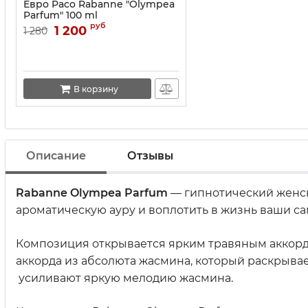
Евро Paco Rabanne "Olympea
Parfum" 100 ml
руб
1 200
1 280
В корзину
Описание
Отзывы
Rabanne Olympea Parfum
— гипнотический женск
ароматическую ауру и воплотить в жизнь ваши с
Композиция открывается ярким травяным аккордо
аккорда из абсолюта жасмина, который раскрыва
усиливают яркую мелодию жасмина.