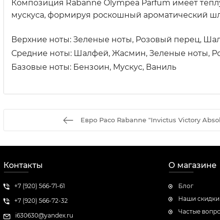
Композиция Rabanne Olympea Parfum имеет теплу
мускуса, формируя роскошный ароматический ш
Верхние ноты: Зеленые ноты, Розовый перец, Ша
Средние ноты: Шалфей, Жасмин, Зеленые ноты, Ро
Базовые ноты: Бензоин, Мускус, Ваниль
Евро Paco Rabanne "Invictus Victory Abso
Контакты
О магазине
+7 (920) 566-71-61
Блог
Наши скидки
+7 (920) 566-72-32
Частые вопр
i630630@yandex.ru