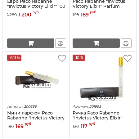
Евро Paco Rabanne
Paco Rabanne "Invictus
"Invictus Victory Elixir" 100
Victory Elixir" Parfum
ml
Intense" 20 ml
руб
руб
1 200
189
1 280
199
-6.11 %
-10 %
Артикул:
200686
Артикул:
201992
Мини парфюм Paco
Ручка Paco Rabanne
Rabanne "Invictus Victory
"Invictus Victory Elixir"
Elixir" Parfum Intense"
Parfum Intense"15 ml
руб
руб
169
117
180
130
EDT 35 ml (треугольник)