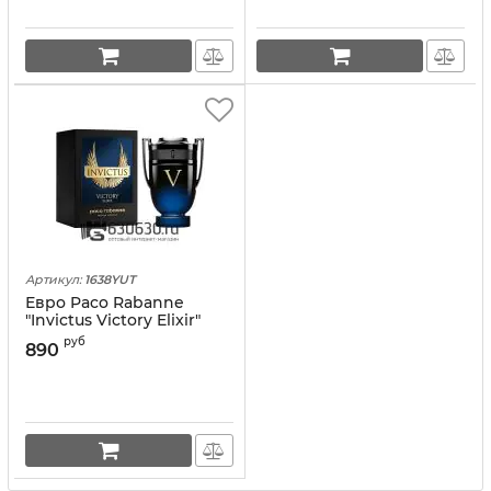
Артикул:
1638YUT
Евро Paco Rabanne
"Invictus Victory Elixir"
Parfum Intense" 100 ml
руб
890
оптом