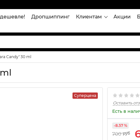
дешевле!
Дропшиппинг
Клиентам
Акции
Yara Candy" 30 ml
 ml
Суперцена
Оставить от
Есть в нал
-8.57 %
700
руб