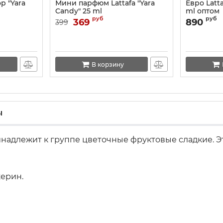
 "Yara
Мини парфюм Lattafa "Yara
Евро Latta
Candy" 25 ml
ml оптом
руб
руб
369
890
399
В корзину
ы
инадлежит к группе цветочные фруктовые сладкие. Э
ерин.