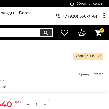
Обратная связь
Бренды
Блог
+7 (920) 566-71-61
0
199150
Артикул:
Lattafa
Бренд:
зыв
ичии
640
руб
−
+