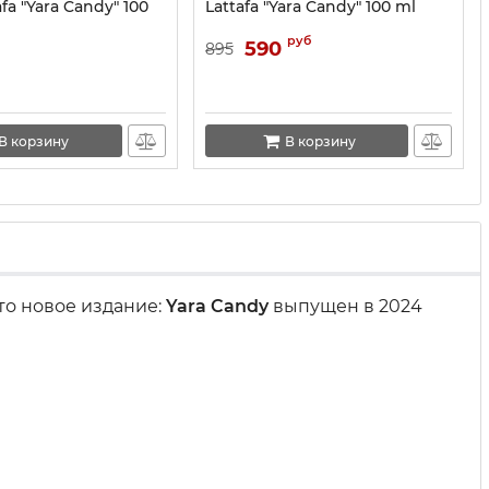
fa "Yara Candy" 100
Lattafa "Yara Candy" 100 ml
руб
590
895
В корзину
В корзину
то новое издание:
Yara Candy
выпущен в 2024