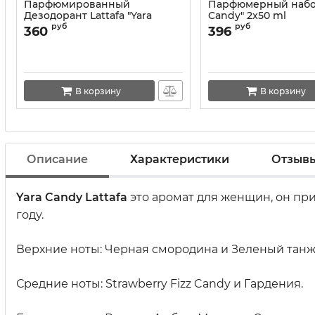
Парфюмированный
Парфюмерный набор
Дезодорант Lattafa "Yara
Candy" 2x50 ml
Candy" 200 ml
руб
руб
360
396
В корзину
В корзину
Описание
Характеристики
Отзыв
Yara Candy
Lattafa
это аромат для женщин, он пр
году.
Верхние ноты: Черная смородина и Зеленый танж
Средние ноты: Strawberry Fizz Candy и Гардения.