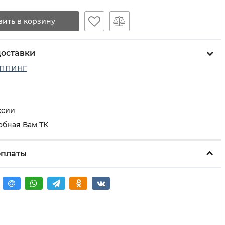
вить в корзину
доставки
ППИНГ
ссии
обная Вам ТК
оплаты