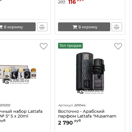
NEW" 12 ml
116
282
В корзину
В корзину
Топ продаж
201202
Артикул:
201044
чный набор Lattafa
Восточно - Арабский
 № 5" 5 x 20ml
парфюм Lattafa "Musamam
Black Intense" 100 ml
руб
руб
2 790