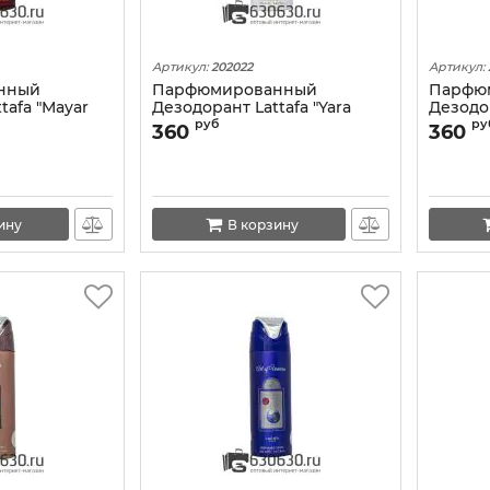
Артикул:
202022
Артикул:
нный
Парфюмированный
Парфю
tafa "Mayar
Дезодорант Lattafa "Yara
Дезодор
 200 ml
Candy" 200 ml
Arabia"
руб
ру
360
360
ину
В корзину