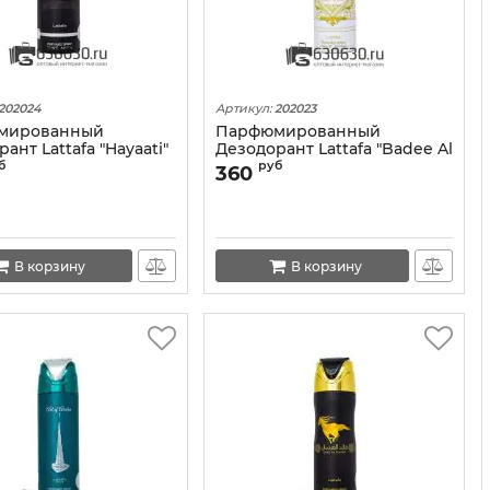
202024
Артикул:
202023
мированный
Парфюмированный
ант Lattafa "Hayaati"
Дезодорант Lattafa "Badee Al
Oud Honor & Glory" 200 ml
б
руб
360
В корзину
В корзину