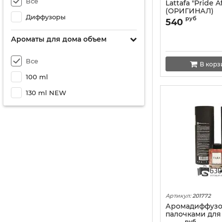
Все
Lattafa "Pride A
48 ml
(ОРИГИНАЛ)
Диффузоры
руб
540
65 мл
Ароматы для дома объем
64 мл
40 ml (Original)
Все
В корз
42 мл
100 ml
38 ml NEW
130 ml NEW
60 мл Extrait NEW
10 мл NEW
55 ml NEW
62 мл extrait
15 ml NEW
10 ml PHEROMON
Артикул:
201772
100 ml LUX Collection
Аромадиффузо
палочками для 
55 ml DE LUXE COLLECTION
руб