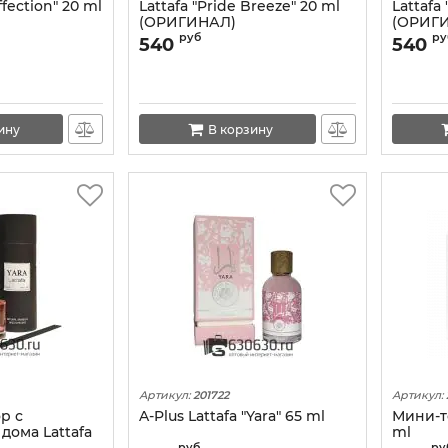
ffection" 20 ml
Lattafa "Pride Breeze" 20 ml
Lattafa
(ОРИГИНАЛ)
(ОРИГ
руб
ру
540
540
ину
В корзину
Артикул:
201722
Артикул:
р с
A-Plus Lattafa "Yara" 65 ml
Мини-те
дома Lattafa
ml
руб
ру