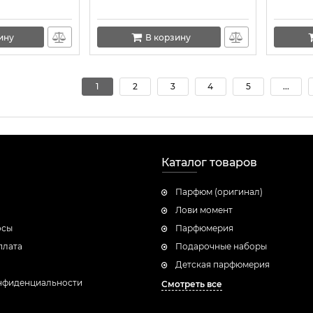
ину
В корзину
1
2
3
4
5
...
Каталог товаров
Парфюм (оригинал)
Лови момент
осы
Парфюмерия
плата
Подарочные наборы
Детская парфюмерия
нфиденциальности
Смотреть все