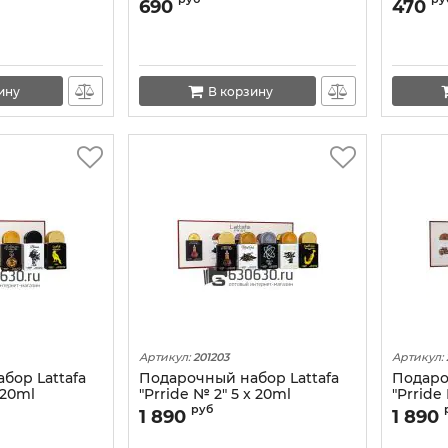
EW
690
470
ину
В корзину
Артикул:
201203
Артикул:
бор Lattafa
Подарочный набор Lattafa
Подаро
 20ml
"Prride № 2" 5 x 20ml
"Prride
руб
1 890
1 890