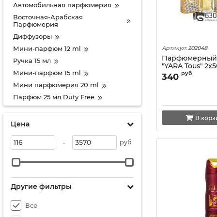
Автомобильная парфюмерия
Восточная-Арабская
Парфюмерия
Диффузоры
Мини-парфюм 12 ml
Артикул:
202048
Парфюмерный н
Ручка 15 мл
"YARA Tous" 2x5
Мини-парфюм 15 ml
руб
340
Мини парфюмерия 20 ml
Парфюм 25 мл Duty Free
Парфюм 35 мл Duty Free
В корз
Мини-парфюм 40 ml (Original)
Цена
Мини-парфюм 42 ml
-
руб
Мини парфюм 48 ml
Мини-парфюм 57 ml
Мини-парфюм 55 ml NEW
Мини тестер ОАЭ 58 мл
Другие фильтры
Мини тестер 60 ml Extrait NEW
Все
Мини-тестер 62 ml extrait