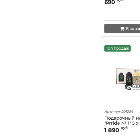
"Yara" 130 ml N
690
В корз
Топ продаж
Артикул:
201204
Подарочный на
"Prride № 1" 5 x
руб
1 890