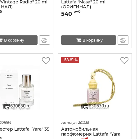
 "Vintage Radio" 20 ml
Lattafa "Masa" 20 ml
ИНАЛ)
(ОРИГИНАЛ)
б
руб
540
В корзину
В корзину
-58.81 %
201584
Артикул:
201235
стер Lattafa "Yara" 35
Автомобильная
парфюмерия Lattafa "Yara
б
руб