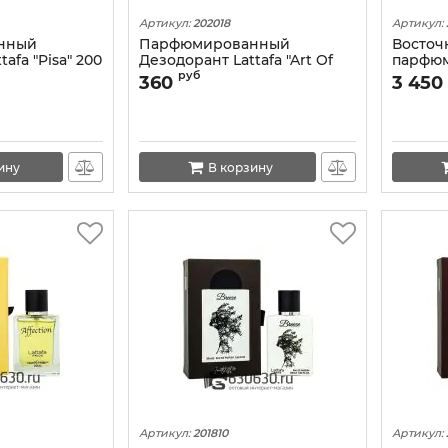
Артикул:
202018
Артикул:
нный
Парфюмированный
Восточ
afa "Pisa" 200
Дезодорант Lattafa "Art Of
парфюм 
Universe" 200 ml
100 ml
руб
360
3 450
ину
В корзину
Артикул:
201810
Артикул: