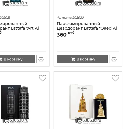
202021
Артикул:
202020
мированный
Парфюмированный
ант Lattafa "Art Al
Дезодорант Lattafa "Qaed Al
 200 ml
Fursan" 200 ml
б
руб
360
В корзину
В корзину