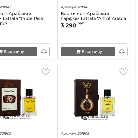
201942
Артикул:
201941
но - Арабский
Восточно - Арабский
Lattafa "Pride Pisa"
парфюм Lattafa "Art of Arabia
III" 100 ml
руб
руб
3 290
В корзину
В корзину
201809
Артикул:
201808