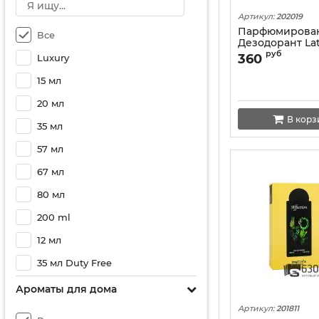
Артикул:
202019
Парфюмирова
Все
Дезодорант Latt
ml
руб
360
Luxury
15 мл
20 мл
В корз
35 мл
57 мл
67 мл
80 мл
200 ml
12 мл
35 мл Duty Free
25 мл Duty Free
Ароматы для дома
58 мл
Артикул:
201811