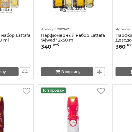
Артикул:
202047
Артикул:
абор Lattafa
Парфюмерный набор Lattafa
Парфю
0 ml
"Ajwad" 2x50 ml
Дезодор
200 ml
руб
ру
340
360
ину
В корзину
Топ продаж