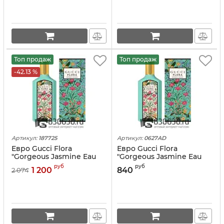
Топ продаж
Топ продаж
-42.13 %
Артикул:
187725
Артикул:
0627AD
Евро Gucci Flora
Евро Gucci Flora
"Gorgeous Jasmine Eau
"Gorgeous Jasmine Eau
De Parfum"100 ml
De Parfum" 100 ml оптом
руб
руб
1 200
840
2 074