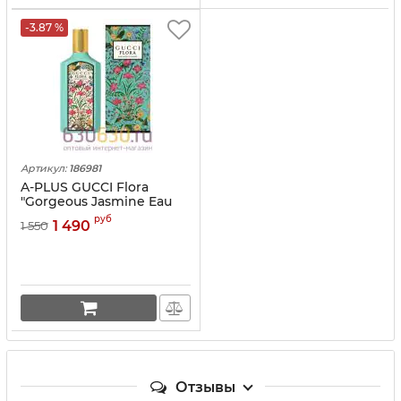
-3.87 %
Артикул:
186981
A-PLUS GUCCI Flora
"Gorgeous Jasmine Eau
De Parfum"100 ml
руб
1 490
1 550
Отзывы